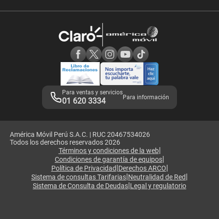
Velocidad de internet
Devoluciones por interrupciones
Consultas en línea
Atención de reclamos
Samsung A57
Consulta de reclamos
Consulta de IMEI
Adquirientes iPhone 6, 6S y SE
Hablando Claro
Mensaje de Seguridad
Samsung S25 Ultra
Consideraciones
Términos y Condiciones de Tienda Claro
Libro de Reclamaciones
Legales de marketplace
Para ventas y servicios
Para información
01 620 3334
América Móvil Perú S.A.C. | RUC 20467534026
Todos los derechos reservados 2026
|
Términos y condiciones de la web
|
Condiciones de garantía de equipos
|
|
Política de Privacidad
Derechos ARCO
|
|
Sistema de consultas Tarifarias
Neutralidad de Red
|
Sistema de Consulta de Deudas
Legal y regulatorio