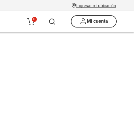
Ingresar mi ubicación
0
Mi cuenta