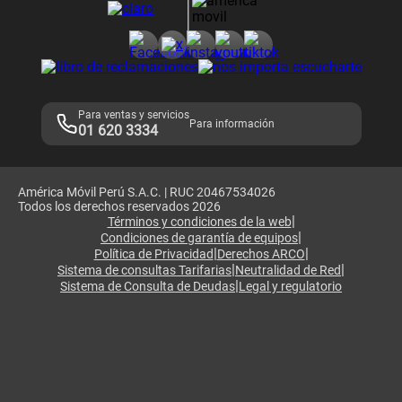
Consulta de reclamos
Consulta de IMEI
Adquirientes iPhone 6, 6S y SE
Hablando Claro
Mensaje de Seguridad
Samsung S25 Ultra
Consideraciones
Términos y Condiciones de Tienda Claro
Libro de Reclamaciones
Legales de marketplace
Para ventas y servicios
Para información
01 620 3334
América Móvil Perú S.A.C. | RUC 20467534026
Todos los derechos reservados 2026
|
Términos y condiciones de la web
|
Condiciones de garantía de equipos
|
|
Política de Privacidad
Derechos ARCO
|
|
Sistema de consultas Tarifarias
Neutralidad de Red
|
Sistema de Consulta de Deudas
Legal y regulatorio