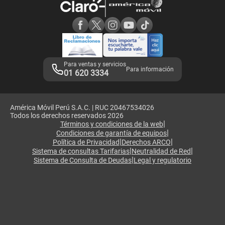
Consulta de reclamos
Consulta de IMEI
Adquirientes iPhone 6, 6S y SE
Hablando Claro
Mensaje de Seguridad
Samsung S25 Ultra
Consideraciones
Términos y Condiciones de Tienda Claro
Libro de Reclamaciones
Legales de marketplace
Para ventas y servicios
Para información
01 620 3334
América Móvil Perú S.A.C. | RUC 20467534026
Todos los derechos reservados 2026
|
Términos y condiciones de la web
|
Condiciones de garantía de equipos
|
|
Política de Privacidad
Derechos ARCO
|
|
Sistema de consultas Tarifarias
Neutralidad de Red
|
Sistema de Consulta de Deudas
Legal y regulatorio