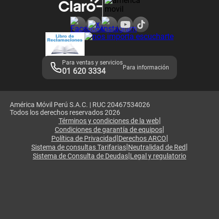
Consulta de reclamos
Consulta de IMEI
Adquirientes iPhone 6, 6S y SE
Hablando Claro
Mensaje de Seguridad
Samsung S25 Ultra
Consideraciones
Términos y Condiciones de Tienda Claro
Libro de Reclamaciones
Legales de marketplace
Para ventas y servicios
Para información
01 620 3334
América Móvil Perú S.A.C. | RUC 20467534026
Todos los derechos reservados 2026
|
Términos y condiciones de la web
|
Condiciones de garantía de equipos
|
|
Política de Privacidad
Derechos ARCO
|
|
Sistema de consultas Tarifarias
Neutralidad de Red
|
Sistema de Consulta de Deudas
Legal y regulatorio