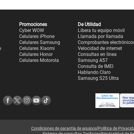
Promociones
De Utilidad
Cyber WOW
Libera tu equipo móvil
Celulares iPhone
Llamada por llamada
Celulares Samsung
Comprobantes electrónico
o
Celulares Xiaomi
Velocidad de internet
Celulares Honor
Consultas en línea
Celulares Motorola
Samsung A57
Consulta de IMEI
Hablando Claro
Samsung S25 Ultra
|
Condiciones de garantía de equipos
Política de Privaci
|
Sistema de consultas Tarifarias
Neutralidad de R