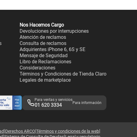
Nos Hacemos Cargo
Devoluciones por interrupciones
Atención de reclamos
s
Consulta de reclamos
Adquirientes iPhone 6, 6S y SE
Mensaje de Seguridad
Libro de Reclamaciones
Consideraciones
Términos y Condiciones de Tienda Claro
Legales de marketplace
Para ventas y servicios
Para información
01 620 3334
|
|
|
dad
Derechos ARCO
Términos y condiciones de la web
|
|
ed
Sistema de Consulta de Deudas
Legal y regulatorio