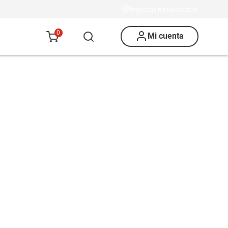
Ingresar mi ubicación
0
Mi cuenta