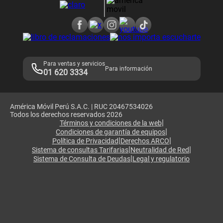
Consulta de reclamos
Consulta de IMEI
Adquirientes iPhone 6, 6S y SE
Hablando Claro
Mensaje de Seguridad
Samsung S25 Ultra
Consideraciones
Términos y Condiciones de Tienda Claro
Libro de Reclamaciones
Legales de marketplace
Para ventas y servicios
Para información
01 620 3334
América Móvil Perú S.A.C. | RUC 20467534026
Todos los derechos reservados 2026
|
Términos y condiciones de la web
|
Condiciones de garantía de equipos
|
|
Política de Privacidad
Derechos ARCO
|
|
Sistema de consultas Tarifarias
Neutralidad de Red
|
Sistema de Consulta de Deudas
Legal y regulatorio