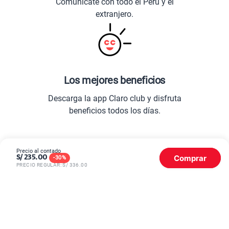
Comunícate con todo el Perú y el
extranjero.
Los mejores beneficios
Descarga la app Claro club y disfruta
beneficios todos los días.
Precio al contado
Comprar
S/
235.00
-
30
%
PRECIO REGULAR: S/
336.00