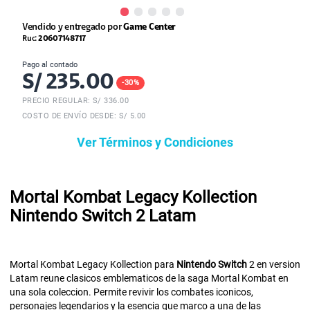
Vendido y entregado por
Game Center
Ruc:
20607148717
Pago al contado
S/
235.00
-
30
%
PRECIO REGULAR: S/
336.00
COSTO DE ENVÍO DESDE: S/ 5.00
Ver Términos y Condiciones
Mortal Kombat Legacy Kollection
Nintendo Switch 2 Latam
Mortal Kombat Legacy Kollection para
Nintendo
Switch
2 en version
Latam reune clasicos emblematicos de la saga Mortal Kombat en
una sola coleccion. Permite revivir los combates iconicos,
personajes legendarios y la esencia que marco a una de las