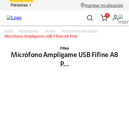
Personas
Ingresar mi ubicación
0
accesorios
audio
accesorios de audio
Micrófono Ampligame USB Fifine A8 Pink
Fifine
Micrófono Ampligame USB Fifine A8
P...