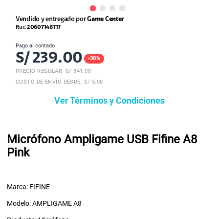
Vendido y entregado por
Game Center
Ruc:
20607148717
Pago al contado
S/
239.00
-
30
%
PRECIO REGULAR: S/
341.00
COSTO DE ENVÍO DESDE: S/ 5.00
Ver Términos y Condiciones
Micrófono Ampligame USB Fifine A8
Pink
Marca: FIFINE
Modelo: AMPLIGAME A8