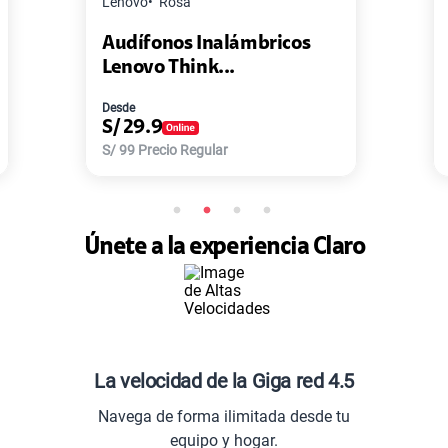
Master G
Negro
ámbricos
Pack de 2 Power Bank Min
.
Master-G ...
Desde
S/
77.9
S/
168
Precio Regular
Únete a la experiencia Claro
La velocidad de la Giga red 4.5
Navega de forma ilimitada desde tu
equipo y hogar.