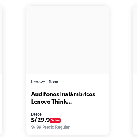
Master G
Negro
Pack de 2 Power Bank Mini
Master-G ...
Desde
S/
77.9
S/
168
Precio Regular