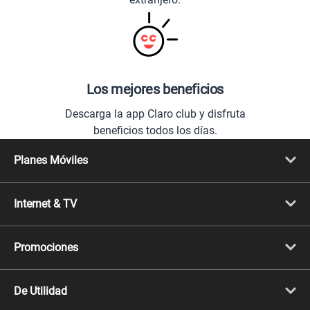
Los mejores beneficios
Descarga la app Claro club y disfruta
beneficios todos los días.
Planes Móviles
Portabilidad
Línea Nueva
Internet & TV
Línea Adicional
Planes ilimitados
Internet Fibra Óptica
Prepago Chévere
Internet + TV
Migración
Promociones
Mejora tu plan
Conviértete en Full Claro
Cyber WOW
Celulares iPhone
De Utilidad
Celulares Samsung
Celulares Xiaomi