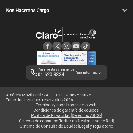
Libera tu equipo móvil
Celulares Honor
Llamada por llamada
Celulares Motorola
Nos Hacemos Cargo
Comprobantes electrónicos
Velocidad de internet
Devoluciones por interrupciones
Consultas en línea
Atención de reclamos
Samsung A57
Consulta de reclamos
Consulta de IMEI
Adquirientes iPhone 6, 6S y SE
Hablando Claro
Mensaje de Seguridad
Samsung S25 Ultra
Consideraciones
Términos y Condiciones de Tienda Claro
Libro de Reclamaciones
Legales de marketplace
Para ventas y servicios
Para información
01 620 3334
América Móvil Perú S.A.C. | RUC 20467534026
Todos los derechos reservados 2026
|
Términos y condiciones de la web
|
Condiciones de garantía de equipos
|
|
Política de Privacidad
Derechos ARCO
|
|
Sistema de consultas Tarifarias
Neutralidad de Red
|
Sistema de Consulta de Deudas
Legal y regulatorio