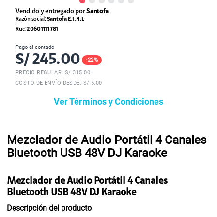
Vendido y entregado por
Santofa
Razón social:
Santofa E.I.R.L
Ruc:
20601111781
Pago al contado
S/
245.00
-
22
%
PRECIO REGULAR: S/
315.00
COSTO DE ENVÍO DESDE: S/ 5.00
Ver Términos y Condiciones
Mezclador de Audio Portátil 4 Canales
Bluetooth USB 48V DJ Karaoke
Mezclador de Audio Portátil 4 Canales
Bluetooth USB 48V DJ Karaoke
Descripción del producto