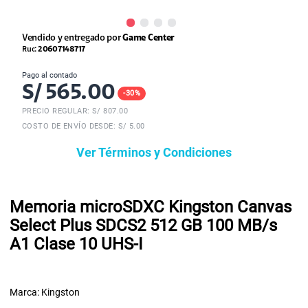
Vendido y entregado por
Game Center
Ruc:
20607148717
Pago al contado
S/
565.00
-
30
%
PRECIO REGULAR: S/
807.00
COSTO DE ENVÍO DESDE: S/ 5.00
Ver Términos y Condiciones
Memoria microSDXC Kingston Canvas
Select Plus SDCS2 512 GB 100 MB/s
A1 Clase 10 UHS-I
Marca: Kingston