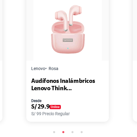
Master G
Negro
ricos
Pack de 2 Power Bank Mini
Master-G ...
Desde
S/
77.9
S/
168
Precio Regular