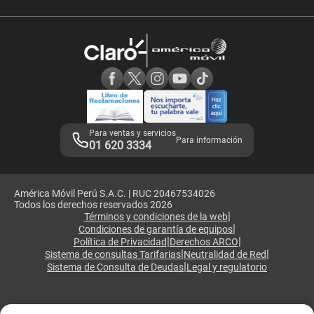
Comprobantes electrónicos
Velocidad de internet
Devoluciones por interrupciones
Consultas en línea
Atención de reclamos
Samsung A57
Consulta de reclamos
Consulta de IMEI
Adquirientes iPhone 6, 6S y SE
Hablando Claro
Mensaje de Seguridad
Samsung S25 Ultra
Consideraciones
Términos y Condiciones de Tienda Claro
Libro de Reclamaciones
Legales de marketplace
Para ventas y servicios
Para información
01 620 3334
América Móvil Perú S.A.C. | RUC 20467534026
Todos los derechos reservados 2026
|
Términos y condiciones de la web
|
Condiciones de garantía de equipos
|
|
Política de Privacidad
Derechos ARCO
|
|
Sistema de consultas Tarifarias
Neutralidad de Red
|
Sistema de Consulta de Deudas
Legal y regulatorio