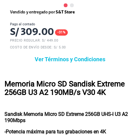
Vendido y entregado por
S&T Store
Pago al contado
S/
309.00
-
31
%
PRECIO REGULAR: S/
449.00
COSTO DE ENVÍO DESDE: S/ 5.00
Ver Términos y Condiciones
Memoria Micro SD Sandisk Extreme
256GB U3 A2 190MB/s V30 4K
Sandisk Memoria Micro SD Extreme 256GB UHS-I U3 A2
190Mbps
-Potencia máxima para tus grabaciones en 4K