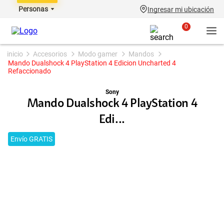
Personas
Ingresar mi ubicación
0
accesorios
modo gamer
mandos
Mando Dualshock 4 PlayStation 4 Edicion Uncharted 4
Refaccionado
Sony
Mando Dualshock 4 PlayStation 4
Edi...
Envío GRATIS