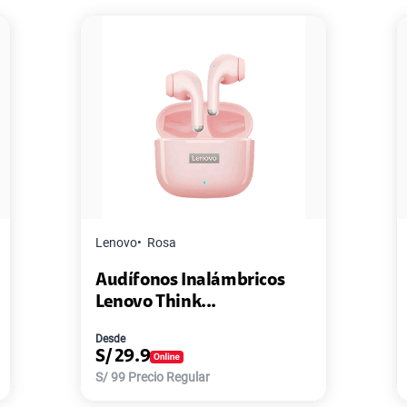
Master G
Negro
Pack de 2 Power Bank Mini
Master-G ...
Desde
S/
77.9
S/
168
Precio Regular