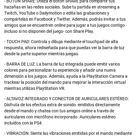
- BOTÓN SHARE: Utiliza el botón SHARE para compartir tus
hazañas en las redes sociales. Sube tu partida en streaming a
Twitch, YouTube o Dailymotion o edita las grabaciones y
compártelas en Facebook y Twitter. Además, podrás invitar a tus
amigos que se encuentren online para jugar a tus juegos contigo -
incluso si no disponen del juego- con Share Play.
- TOUCH PAD: Controla y dibuja mediante el touchpad de alta
respuesta, ahora rediseñada para que puedas ver la barra de luz
desde la parte superior mientras juegas.
- BARRA DE LUZ: La barra de luz integrada puede emitir varios
colores para personalizar tu experiencia y añadir una nueva
dimensión a los juegos. Además, ayuda a la PlayStation Camera a
trackear la posición del mando para mejorar la interacción virtual
mientras utilizas PlayStation VR.
- ALTAVOZ INTEGRADO Y CONECTOR DE AURICULARES ESTÉREO:
Disfruta de los efectos extra de sonido -emitidos directamente
desde el mando y chatea con tus amigos online a través de
auriculares con micrófono incorporado. Auriculares estéreo
incluidos con la PS4.
- VIBRACIÓN: Siente las vibraciones emitidas por el mando mediante