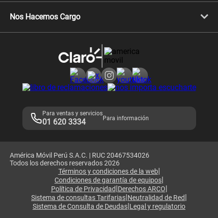
Libera tu equipo móvil
Celulares Honor
Llamada por llamada
Celulares Motorola
Nos Hacemos Cargo
Comprobantes electrónicos
Velocidad de internet
Devoluciones por interrupciones
Consultas en línea
Atención de reclamos
Samsung A57
Consulta de reclamos
Consulta de IMEI
Adquirientes iPhone 6, 6S y SE
Hablando Claro
Mensaje de Seguridad
Samsung S25 Ultra
Consideraciones
Términos y Condiciones de Tienda Claro
Libro de Reclamaciones
Legales de marketplace
Para ventas y servicios
Para información
01 620 3334
América Móvil Perú S.A.C. | RUC 20467534026
Todos los derechos reservados 2026
|
Términos y condiciones de la web
|
Condiciones de garantía de equipos
|
|
Política de Privacidad
Derechos ARCO
|
|
Sistema de consultas Tarifarias
Neutralidad de Red
|
Sistema de Consulta de Deudas
Legal y regulatorio