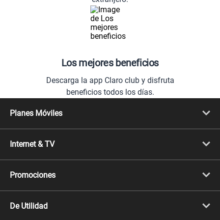
Los mejores beneficios
Descarga la app Claro club y disfruta
beneficios todos los días.
Planes Móviles
Portabilidad
Línea Nueva
Internet & TV
Línea Adicional
Planes ilimitados
Internet Fibra Óptica
Prepago Chévere
Internet + TV
Migración
Promociones
Mejora tu plan
Conviértete en Full Claro
Cyber WOW
Celulares iPhone
De Utilidad
Celulares Samsung
Celulares Xiaomi