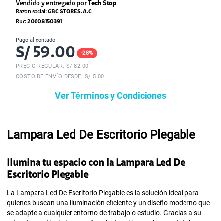
Vendido y entregado por
Tech Stop
Razón social:
GBC STORE S.A.C
Ruc:
20608150391
Pago al contado
S/
59.00
-
28
%
PRECIO REGULAR: S/
82.00
COSTO DE ENVÍO DESDE: S/ 5.00
Ver Términos y Condiciones
Lampara Led De Escritorio Plegable
Ilumina tu espacio con la Lampara Led De
Escritorio Plegable
La Lampara Led De Escritorio Plegable es la solución ideal para
quienes buscan una iluminación eficiente y un diseño moderno que
se adapte a cualquier entorno de trabajo o estudio. Gracias a su