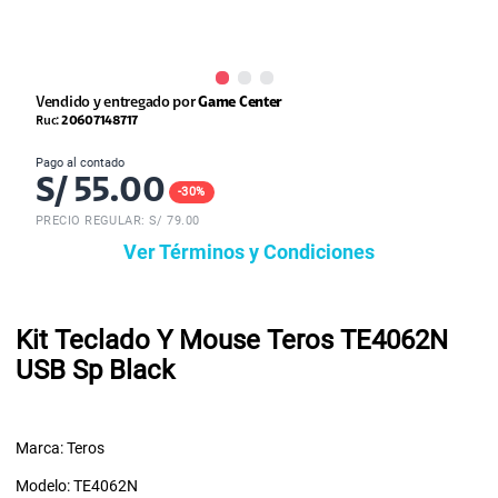
Vendido y entregado por
Game Center
Ruc:
20607148717
Pago al contado
S/
55.00
-
30
%
PRECIO REGULAR: S/
79.00
Ver Términos y Condiciones
Kit Teclado Y Mouse Teros TE4062N
USB Sp Black
Marca: Teros
Modelo: TE4062N