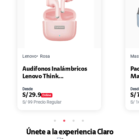
Master G
Negro
mbricos
Pack de 2 Power Bank Mini
Master-G ...
Desde
S/
77.9
S/
168
Precio Regular
Únete a la experiencia Claro