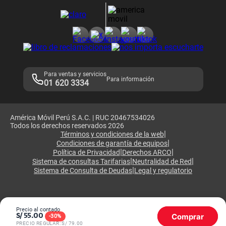
Atención de reclamos
Samsung A57
Consulta de reclamos
Consulta de IMEI
Adquirientes iPhone 6, 6S y SE
Hablando Claro
Mensaje de Seguridad
Samsung S25 Ultra
Consideraciones
Términos y Condiciones de Tienda Claro
Libro de Reclamaciones
Legales de marketplace
Para ventas y servicios
Para información
01 620 3334
América Móvil Perú S.A.C. | RUC 20467534026
Todos los derechos reservados 2026
|
Términos y condiciones de la web
|
Condiciones de garantía de equipos
|
|
Política de Privacidad
Derechos ARCO
|
|
Sistema de consultas Tarifarias
Neutralidad de Red
|
Sistema de Consulta de Deudas
Legal y regulatorio
Precio al contado
Comprar
S/
55.00
-
30
%
PRECIO REGULAR: S/
79.00