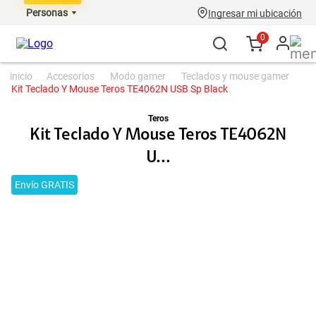
Personas
Ingresar mi ubicación
0
accesorios
modo gamer
teclados y mouse gamer
Kit Teclado Y Mouse Teros TE4062N USB Sp Black
Teros
Kit Teclado Y Mouse Teros TE4062N
U...
Envío GRATIS