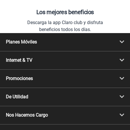
Los mejores beneficios
Descarga la app Claro club y disfruta
beneficios todos los días.
Planes Móviles
Portabilidad
Línea Nueva
Internet & TV
Línea Adicional
Planes ilimitados
Internet Fibra Óptica
Prepago Chévere
Internet + TV
Migración
Promociones
Mejora tu plan
Conviértete en Full Claro
Cyber WOW
Celulares iPhone
De Utilidad
Celulares Samsung
Celulares Xiaomi
Libera tu equipo móvil
Celulares Honor
Llamada por llamada
Celulares Motorola
Nos Hacemos Cargo
Comprobantes electrónicos
Velocidad de internet
Devoluciones por interrupciones
Consultas en línea