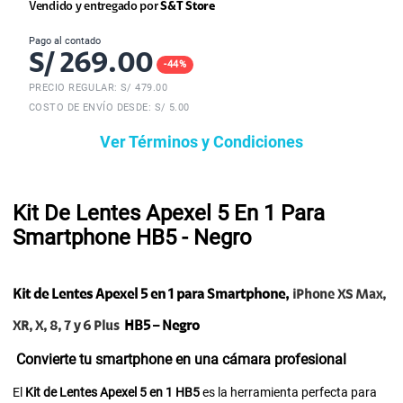
Vendido y entregado por
S&T Store
Pago al contado
S/
269.00
-
44
%
PRECIO REGULAR: S/
479.00
COSTO DE ENVÍO DESDE: S/ 5.00
Ver Términos y Condiciones
Kit De Lentes Apexel 5 En 1 Para
Smartphone HB5 - Negro
Kit de Lentes Apexel 5 en 1 para Smartphone,
iPhone XS Max,
HB5 – Negro
XR, X, 8, 7 y 6 Plus
Convierte tu smartphone en una cámara profesional
El
Kit de Lentes Apexel 5 en 1 HB5
es la herramienta perfecta para