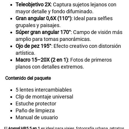
Teleobjetivo 2X
: Captura sujetos lejanos con
mayor detalle y fondo difuminado.
Gran angular 0,6X (110°)
: Ideal para selfies
grupales y paisajes.
Súper gran angular 170°
: Campo de visión más
amplio para tomas panorámicas.
Ojo de pez 195°
: Efecto creativo con distorsión
artística.
Macro 15–20X (2 en 1)
: Fotos de primeros
planos con detalles extremos.
Contenido del paquete
5 lentes intercambiables
Clip de montaje universal
Estuche protector
Paño de limpieza
Manual de usuario
El
Apexel HB5 5 en 1
es ideal para viajes, fotografía urbana, retratos,