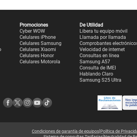
Promociones
De Utilidad
Cyber WOW
Libera tu equipo móvil
Celulares iPhone
Llamada por llamada
Celulares Samsung
Comprobantes electrónico
o
Celulares Xiaomi
Velocidad de internet
Celulares Honor
Consultas en línea
Celulares Motorola
Samsung A57
Consulta de IMEI
Hablando Claro
Samsung S25 Ultra
|
Condiciones de garantía de equipos
Política de Privaci
|
Sistema de consultas Tarifarias
Neutralidad de R