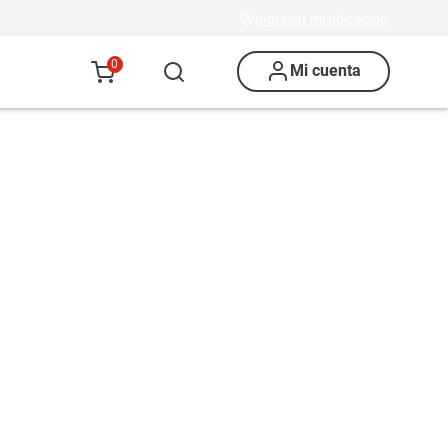
Ingresar mi ubicación
0
Mi cuenta