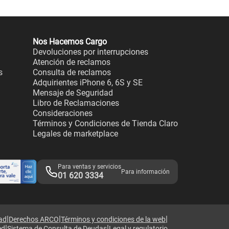
Nos Hacemos Cargo
Devoluciones por interrupciones
Atención de reclamos
s
Consulta de reclamos
Adquirientes iPhone 6, 6S y SE
Mensaje de Seguridad
Libro de Reclamaciones
Consideraciones
Términos y Condiciones de Tienda Claro
Legales de marketplace
Para ventas y servicios
Para información
01 620 3334
|
|
|
dad
Derechos ARCO
Términos y condiciones de la web
|
|
ed
Sistema de Consulta de Deudas
Legal y regulatorio