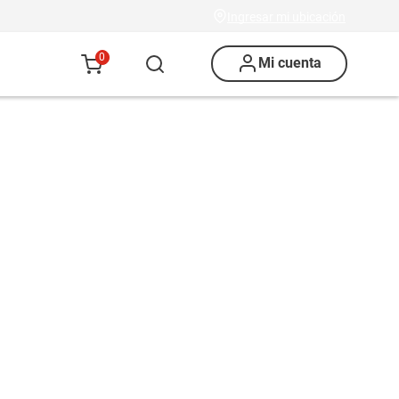
Ingresar mi ubicación
0
Mi cuenta