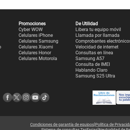
Promociones
De Utilidad
Cyber WOW
Libera tu equipo móvil
Celulares iPhone
Llamada por llamada
Celulares Samsung
Comprobantes electrónico
o
Celulares Xiaomi
Velocidad de internet
Celulares Honor
Consultas en línea
Celulares Motorola
Samsung A57
Consulta de IMEI
Hablando Claro
Samsung S25 Ultra
|
Condiciones de garantía de equipos
Política de Privaci
|
Sistema de consultas Tarifarias
Neutralidad de R