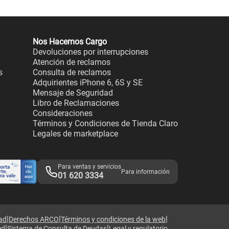
Nos Hacemos Cargo
Devoluciones por interrupciones
Atención de reclamos
s
Consulta de reclamos
Adquirientes iPhone 6, 6S y SE
Mensaje de Seguridad
Libro de Reclamaciones
Consideraciones
Términos y Condiciones de Tienda Claro
Legales de marketplace
Para ventas y servicios
Para información
01 620 3334
|
|
|
dad
Derechos ARCO
Términos y condiciones de la web
|
|
ed
Sistema de Consulta de Deudas
Legal y regulatorio