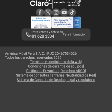
Consulta de reclamos
Consulta de IMEI
Adquirientes iPhone 6, 6S y SE
Hablando Claro
Mensaje de Seguridad
Samsung S25 Ultra
Consideraciones
Términos y Condiciones de Tienda Claro
Libro de Reclamaciones
Legales de marketplace
Para ventas y servicios
Para información
01 620 3334
América Móvil Perú S.A.C. | RUC 20467534026
Todos los derechos reservados 2026
|
Términos y condiciones de la web
|
Condiciones de garantía de equipos
|
|
Política de Privacidad
Derechos ARCO
|
|
Sistema de consultas Tarifarias
Neutralidad de Red
|
Sistema de Consulta de Deudas
Legal y regulatorio