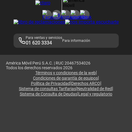
Consulta de reclamos
Consulta de IMEI
Adquirientes iPhone 6, 6S y SE
Hablando Claro
Mensaje de Seguridad
Samsung S25 Ultra
Consideraciones
Términos y Condiciones de Tienda Claro
Libro de Reclamaciones
Legales de marketplace
Para ventas y servicios
Para información
01 620 3334
América Móvil Perú S.A.C. | RUC 20467534026
Todos los derechos reservados 2026
|
Términos y condiciones de la web
|
Condiciones de garantía de equipos
|
|
Política de Privacidad
Derechos ARCO
|
|
Sistema de consultas Tarifarias
Neutralidad de Red
|
Sistema de Consulta de Deudas
Legal y regulatorio