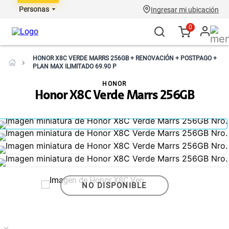
Personas
Ingresar mi ubicación
0