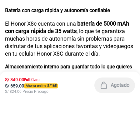
Para información
01 620 3334
América Móvil Perú S.A.C. | RUC 20467534026
Todos los derechos reservados 2026
|
Términos y condiciones de la web
|
Condiciones de garantía de equipos
|
|
Política de Privacidad
Derechos ARCO
|
|
Sistema de consultas Tarifarias
Neutralidad de Red
|
Sistema de Consulta de Deudas
Legal y regulatorio