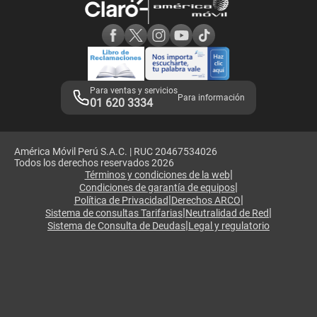
Consulta de reclamos
Consulta de IMEI
Adquirientes iPhone 6, 6S y SE
Hablando Claro
Mensaje de Seguridad
Samsung S25 Ultra
Consideraciones
Términos y Condiciones de Tienda Claro
Libro de Reclamaciones
Legales de marketplace
Para ventas y servicios
Para información
01 620 3334
América Móvil Perú S.A.C. | RUC 20467534026
Todos los derechos reservados 2026
|
Términos y condiciones de la web
|
Condiciones de garantía de equipos
|
|
Política de Privacidad
Derechos ARCO
|
|
Sistema de consultas Tarifarias
Neutralidad de Red
|
Sistema de Consulta de Deudas
Legal y regulatorio