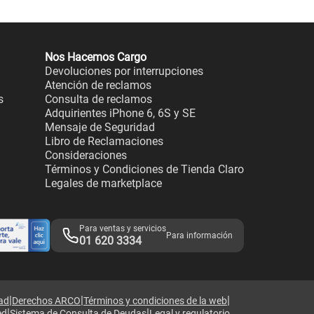
Nos Hacemos Cargo
Devoluciones por interrupciones
Atención de reclamos
s
Consulta de reclamos
Adquirientes iPhone 6, 6S y SE
Mensaje de Seguridad
Libro de Reclamaciones
Consideraciones
Términos y Condiciones de Tienda Claro
Legales de marketplace
Para ventas y servicios
Para información
01 620 3334
|
|
|
dad
Derechos ARCO
Términos y condiciones de la web
|
|
ed
Sistema de Consulta de Deudas
Legal y regulatorio