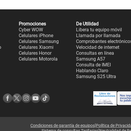
Promociones
De Utilidad
Cyber WOW
Libera tu equipo móvil
Celulares iPhone
Llamada por llamada
Celulares Samsung
Comprobantes electrónico
o
Celulares Xiaomi
Velocidad de internet
Celulares Honor
Consultas en línea
Celulares Motorola
Samsung A57
Consulta de IMEI
Hablando Claro
Samsung S25 Ultra
|
Condiciones de garantía de equipos
Política de Privaci
|
Sistema de consultas Tarifarias
Neutralidad de R