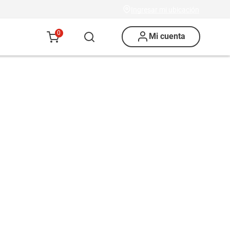
Ingresar mi ubicación
0
Mi cuenta