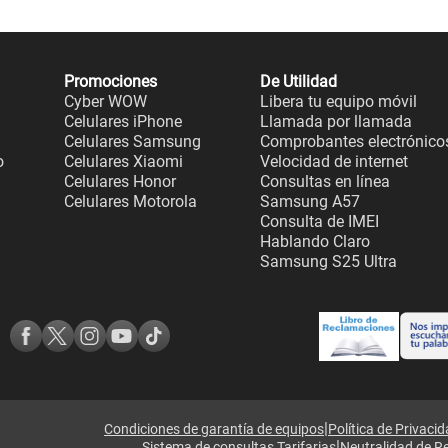
Promociones
De Utilidad
Cyber WOW
Libera tu equipo móvil
Celulares iPhone
Llamada por llamada
Celulares Samsung
Comprobantes electrónico
o
Celulares Xiaomi
Velocidad de internet
Celulares Honor
Consultas en línea
Celulares Motorola
Samsung A57
Consulta de IMEI
Hablando Claro
Samsung S25 Ultra
|
Condiciones de garantía de equipos
Política de Privaci
|
Sistema de consultas Tarifarias
Neutralidad de R