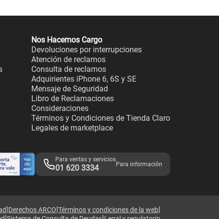
Nos Hacemos Cargo
Devoluciones por interrupciones
Atención de reclamos
s
Consulta de reclamos
Adquirientes iPhone 6, 6S y SE
Mensaje de Seguridad
Libro de Reclamaciones
Consideraciones
Términos y Condiciones de Tienda Claro
Legales de marketplace
Para ventas y servicios
Para información
01 620 3334
|
|
|
dad
Derechos ARCO
Términos y condiciones de la web
|
|
ed
Sistema de Consulta de Deudas
Legal y regulatorio