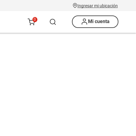
Ingresar mi ubicación
0
Mi cuenta