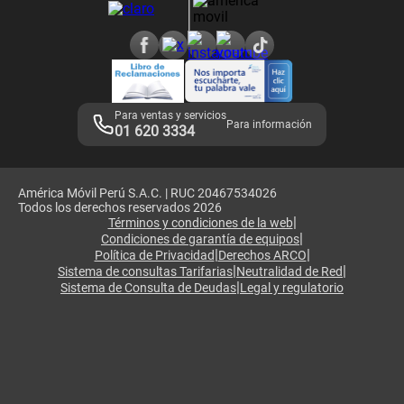
Consulta de reclamos
Consulta de IMEI
Adquirientes iPhone 6, 6S y SE
Hablando Claro
Mensaje de Seguridad
Samsung S25 Ultra
Consideraciones
Términos y Condiciones de Tienda Claro
Libro de Reclamaciones
Legales de marketplace
Para ventas y servicios
Para información
01 620 3334
América Móvil Perú S.A.C. | RUC 20467534026
Todos los derechos reservados 2026
|
Términos y condiciones de la web
|
Condiciones de garantía de equipos
|
|
Política de Privacidad
Derechos ARCO
|
|
Sistema de consultas Tarifarias
Neutralidad de Red
|
Sistema de Consulta de Deudas
Legal y regulatorio