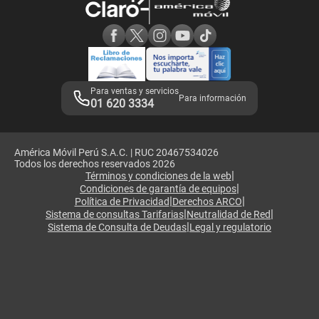
Consulta de reclamos
Consulta de IMEI
Adquirientes iPhone 6, 6S y SE
Hablando Claro
Mensaje de Seguridad
Samsung S25 Ultra
Consideraciones
Términos y Condiciones de Tienda Claro
Libro de Reclamaciones
Legales de marketplace
Para ventas y servicios
Para información
01 620 3334
América Móvil Perú S.A.C. | RUC 20467534026
Todos los derechos reservados 2026
|
Términos y condiciones de la web
|
Condiciones de garantía de equipos
|
|
Política de Privacidad
Derechos ARCO
|
|
Sistema de consultas Tarifarias
Neutralidad de Red
|
Sistema de Consulta de Deudas
Legal y regulatorio