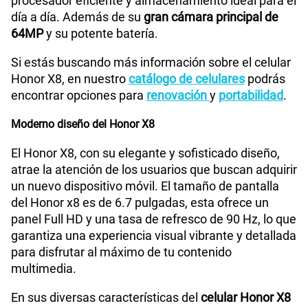
para disfrutar al máximo de tu contenido
multimedia.
Capacidad Memoria Externa
No
En sus diversas características del
celular Honor X8
se resalta la seguridad que te ofrece el dispositivo
inteligente porque podrás guardar tus fotos, videos,
documentos, archivos y más, ya que cuenta con un
Capacidad Memoria Interna
128GB
sistema de detector de huellas dactilares en la parte
lateral y función de reconocimiento facial.
Capacidad Memoria RAM
6GB
Potente procesador del Honor X8
Equipado con el procesador
Qualcomm SM6225 y
Reconocimiento Facial
Si
una memoria RAM de 6GB
, el Honor X8 procesador
garantiza un rendimiento robusto, permitiendo al
smartphone manejar aplicaciones exigentes y
ejecutarlas sin problemas.
Lector de Huella
Si
Juega y realiza multitareas sin inconvenientes.
Asimismo, podrás encontrar el
Honor X8 de 128GB
,