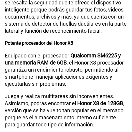
Modelo
TFY-LX3
versión que se ha vuelto tan popular en el mercado,
porque es el almacenamiento interno suficiente
para guardar todo tipo de información.
Dimensión
163.4mm x 74.7mm x 7.45mm
Batería del Honor X8
Cuenta con una
batería de 4000 mAh
con carga
VoLTE
Si
rápida de 22,5, lo que te garantiza muchas horas de
autonomía sin problemas para disfrutar de tus
aplicaciones favoritas y videojuegos en tu celular
VoWiFi
Si
Honor X8 durante el día. Recuerda que la duración
de la batería depende de la configuración de la red y
de muchos otros factores; los resultados reales
5G
No
pueden ser diferentes. La batería tiene ciclos de
carga limitados y eventualmente necesitará ser
reemplazada y el número de ciclos de carga varían
según el uso y la configuración.
Honor X8: Cámara principal de 64 MP