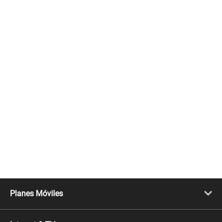
Planes Móviles
Portabilidad
Línea Nueva