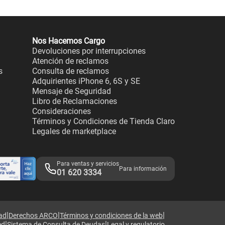
Nos Hacemos Cargo
Devoluciones por interrupciones
Atención de reclamos
s
Consulta de reclamos
Adquirientes iPhone 6, 6S y SE
Mensaje de Seguridad
Libro de Reclamaciones
Consideraciones
Términos y Condiciones de Tienda Claro
Legales de marketplace
Para ventas y servicios
Para información
01 620 3334
|
|
|
dad
Derechos ARCO
Términos y condiciones de la web
|
|
ed
Sistema de Consulta de Deudas
Legal y regulatorio