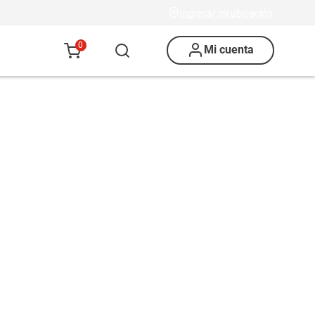
Ingresar mi ubicación
0
Mi cuenta