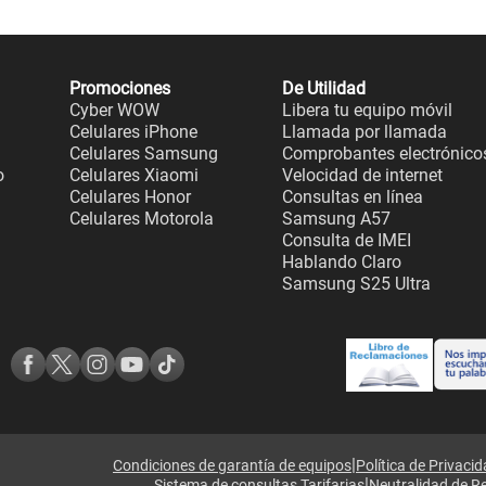
Promociones
De Utilidad
Cyber WOW
Libera tu equipo móvil
Celulares iPhone
Llamada por llamada
Celulares Samsung
Comprobantes electrónico
o
Celulares Xiaomi
Velocidad de internet
Celulares Honor
Consultas en línea
Celulares Motorola
Samsung A57
Consulta de IMEI
Hablando Claro
Samsung S25 Ultra
|
Condiciones de garantía de equipos
Política de Privaci
|
Sistema de consultas Tarifarias
Neutralidad de R