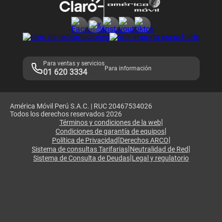
Consulta de reclamos
Consulta de IMEI
Adquirientes iPhone 6, 6S y SE
Hablando Claro
Mensaje de Seguridad
Samsung S25 Ultra
Consideraciones
Términos y Condiciones de Tienda Claro
Libro de Reclamaciones
Legales de marketplace
Para ventas y servicios
Para información
01 620 3334
América Móvil Perú S.A.C. | RUC 20467534026
Todos los derechos reservados 2026
|
Términos y condiciones de la web
|
Condiciones de garantía de equipos
|
|
Política de Privacidad
Derechos ARCO
|
|
Sistema de consultas Tarifarias
Neutralidad de Red
|
Sistema de Consulta de Deudas
Legal y regulatorio