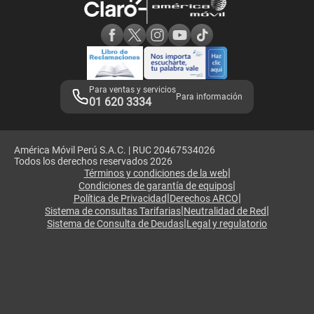
Consulta de reclamos
Consulta de IMEI
Adquirientes iPhone 6, 6S y SE
Hablando Claro
Mensaje de Seguridad
Samsung S25 Ultra
Consideraciones
Términos y Condiciones de Tienda Claro
Libro de Reclamaciones
Legales de marketplace
Para ventas y servicios
Para información
01 620 3334
América Móvil Perú S.A.C. | RUC 20467534026
Todos los derechos reservados 2026
|
Términos y condiciones de la web
|
Condiciones de garantía de equipos
|
|
Política de Privacidad
Derechos ARCO
|
|
Sistema de consultas Tarifarias
Neutralidad de Red
|
Sistema de Consulta de Deudas
Legal y regulatorio