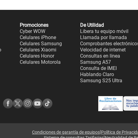
Promociones
De Utilidad
Cyber WOW
Libera tu equipo móvil
Celulares iPhone
Llamada por llamada
Celulares Samsung
Comprobantes electrónico
o
Celulares Xiaomi
Velocidad de internet
Celulares Honor
Consultas en línea
Celulares Motorola
Samsung A57
Consulta de IMEI
Hablando Claro
Samsung S25 Ultra
|
Condiciones de garantía de equipos
Política de Privaci
|
Sistema de consultas Tarifarias
Neutralidad de R