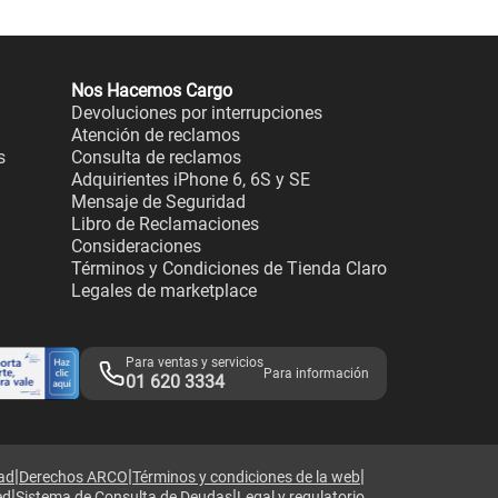
Nos Hacemos Cargo
Devoluciones por interrupciones
Atención de reclamos
s
Consulta de reclamos
Adquirientes iPhone 6, 6S y SE
Mensaje de Seguridad
Libro de Reclamaciones
Consideraciones
Términos y Condiciones de Tienda Claro
Legales de marketplace
Para ventas y servicios
Para información
01 620 3334
|
|
|
dad
Derechos ARCO
Términos y condiciones de la web
|
|
ed
Sistema de Consulta de Deudas
Legal y regulatorio