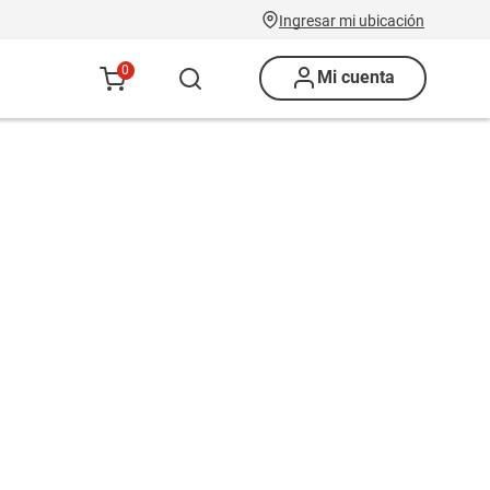
Ingresar mi ubicación
0
Mi cuenta