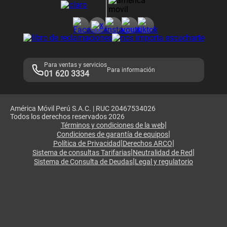
Consulta de reclamos
Consulta de IMEI
Adquirientes iPhone 6, 6S y SE
Hablando Claro
Mensaje de Seguridad
Samsung S25 Ultra
Consideraciones
Términos y Condiciones de Tienda Claro
Libro de Reclamaciones
Legales de marketplace
Para ventas y servicios
Para información
01 620 3334
América Móvil Perú S.A.C. | RUC 20467534026
Todos los derechos reservados 2026
|
Términos y condiciones de la web
|
Condiciones de garantía de equipos
|
|
Política de Privacidad
Derechos ARCO
|
|
Sistema de consultas Tarifarias
Neutralidad de Red
|
Sistema de Consulta de Deudas
Legal y regulatorio