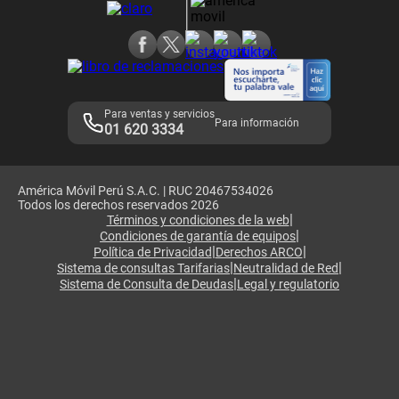
Consulta de reclamos
Consulta de IMEI
Adquirientes iPhone 6, 6S y SE
Hablando Claro
Mensaje de Seguridad
Samsung S25 Ultra
Consideraciones
Términos y Condiciones de Tienda Claro
Libro de Reclamaciones
Legales de marketplace
Para ventas y servicios
Para información
01 620 3334
América Móvil Perú S.A.C. | RUC 20467534026
Todos los derechos reservados 2026
|
Términos y condiciones de la web
|
Condiciones de garantía de equipos
|
|
Política de Privacidad
Derechos ARCO
|
|
Sistema de consultas Tarifarias
Neutralidad de Red
|
Sistema de Consulta de Deudas
Legal y regulatorio