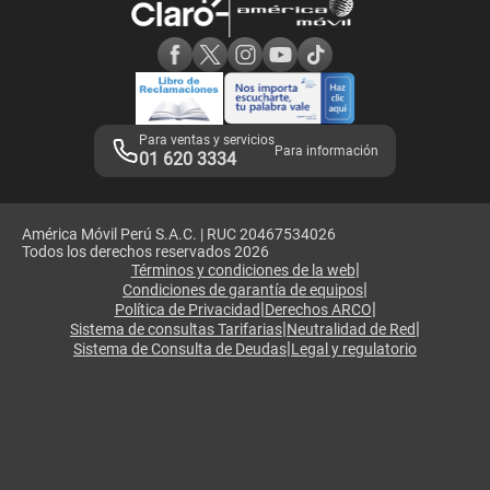
Consulta de reclamos
Consulta de IMEI
Adquirientes iPhone 6, 6S y SE
Hablando Claro
Mensaje de Seguridad
Samsung S25 Ultra
Consideraciones
Términos y Condiciones de Tienda Claro
Libro de Reclamaciones
Legales de marketplace
Para ventas y servicios
Para información
01 620 3334
América Móvil Perú S.A.C. | RUC 20467534026
Todos los derechos reservados 2026
|
Términos y condiciones de la web
|
Condiciones de garantía de equipos
|
|
Política de Privacidad
Derechos ARCO
|
|
Sistema de consultas Tarifarias
Neutralidad de Red
|
Sistema de Consulta de Deudas
Legal y regulatorio