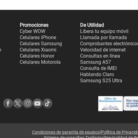
Promociones
De Utilidad
Cyber WOW
Libera tu equipo móvil
Celulares iPhone
Llamada por llamada
Celulares Samsung
Comprobantes electrónico
o
Celulares Xiaomi
Velocidad de internet
Celulares Honor
Consultas en línea
Celulares Motorola
Samsung A57
Consulta de IMEI
Hablando Claro
Samsung S25 Ultra
|
Condiciones de garantía de equipos
Política de Privaci
|
Sistema de consultas Tarifarias
Neutralidad de R