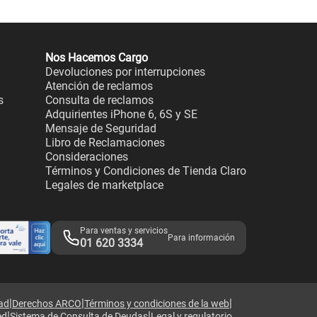
Nos Hacemos Cargo
Devoluciones por interrupciones
Atención de reclamos
s
Consulta de reclamos
Adquirientes iPhone 6, 6S y SE
Mensaje de Seguridad
Libro de Reclamaciones
Consideraciones
Términos y Condiciones de Tienda Claro
Legales de marketplace
Para ventas y servicios
Para información
01 620 3334
|
|
|
dad
Derechos ARCO
Términos y condiciones de la web
|
|
ed
Sistema de Consulta de Deudas
Legal y regulatorio