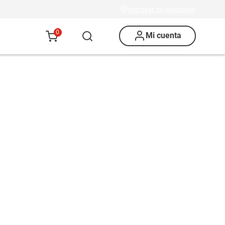
Ingresar mi ubicación
0
Mi cuenta