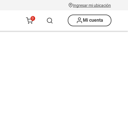
Ingresar mi ubicación
0
Mi cuenta