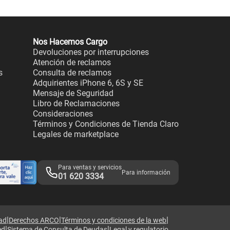
Nos Hacemos Cargo
Devoluciones por interrupciones
Atención de reclamos
s
Consulta de reclamos
Adquirientes iPhone 6, 6S y SE
Mensaje de Seguridad
Libro de Reclamaciones
Consideraciones
Términos y Condiciones de Tienda Claro
Legales de marketplace
Para ventas y servicios
Para información
01 620 3334
|
|
|
dad
Derechos ARCO
Términos y condiciones de la web
|
|
ed
Sistema de Consulta de Deudas
Legal y regulatorio