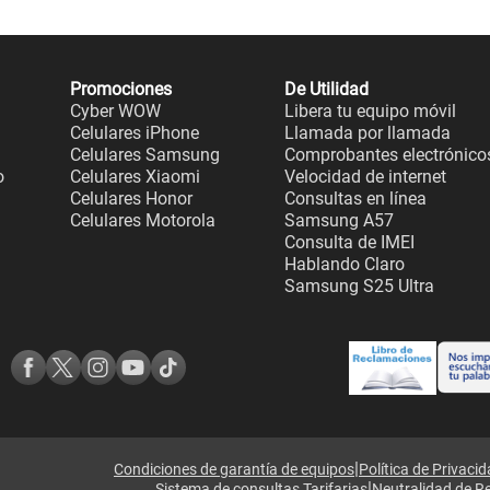
Promociones
De Utilidad
Cyber WOW
Libera tu equipo móvil
Celulares iPhone
Llamada por llamada
Celulares Samsung
Comprobantes electrónico
o
Celulares Xiaomi
Velocidad de internet
Celulares Honor
Consultas en línea
Celulares Motorola
Samsung A57
Consulta de IMEI
Hablando Claro
Samsung S25 Ultra
|
Condiciones de garantía de equipos
Política de Privaci
|
Sistema de consultas Tarifarias
Neutralidad de R