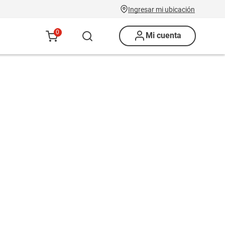
Ingresar mi ubicación
0
Mi cuenta