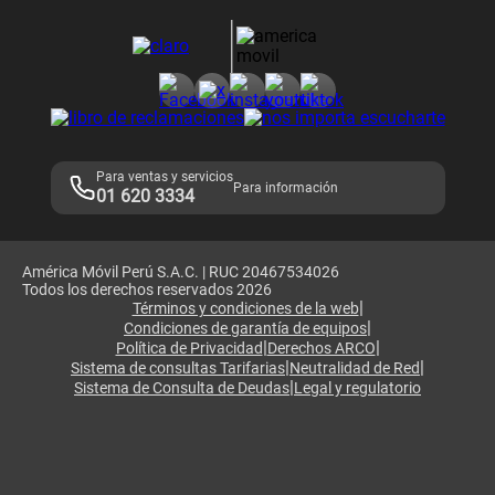
Devoluciones por interrupciones
Consultas en línea
Atención de reclamos
Samsung A57
Consulta de reclamos
Consulta de IMEI
Adquirientes iPhone 6, 6S y SE
Hablando Claro
Mensaje de Seguridad
Samsung S25 Ultra
Consideraciones
Términos y Condiciones de Tienda Claro
Libro de Reclamaciones
Legales de marketplace
Para ventas y servicios
Para información
01 620 3334
América Móvil Perú S.A.C. | RUC 20467534026
Todos los derechos reservados 2026
|
Términos y condiciones de la web
|
Condiciones de garantía de equipos
|
|
Política de Privacidad
Derechos ARCO
|
|
Sistema de consultas Tarifarias
Neutralidad de Red
|
Sistema de Consulta de Deudas
Legal y regulatorio