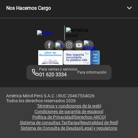
Libera tu equipo móvil
Celulares Honor
Llamada por llamada
Celulares Motorola
Nos Hacemos Cargo
Comprobantes electrónicos
Velocidad de internet
Devoluciones por interrupciones
Consultas en línea
Atención de reclamos
Samsung A57
Consulta de reclamos
Consulta de IMEI
Adquirientes iPhone 6, 6S y SE
Hablando Claro
Mensaje de Seguridad
Samsung S25 Ultra
Consideraciones
Términos y Condiciones de Tienda Claro
Libro de Reclamaciones
Legales de marketplace
Para ventas y servicios
Para información
01 620 3334
América Móvil Perú S.A.C. | RUC 20467534026
Todos los derechos reservados 2026
|
Términos y condiciones de la web
|
Condiciones de garantía de equipos
|
|
Política de Privacidad
Derechos ARCO
|
|
Sistema de consultas Tarifarias
Neutralidad de Red
|
Sistema de Consulta de Deudas
Legal y regulatorio