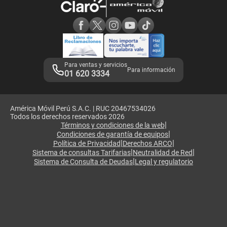
Consulta de reclamos
Consulta de IMEI
Adquirientes iPhone 6, 6S y SE
Hablando Claro
Mensaje de Seguridad
Samsung S25 Ultra
Consideraciones
Términos y Condiciones de Tienda Claro
Libro de Reclamaciones
Legales de marketplace
Para ventas y servicios
Para información
01 620 3334
América Móvil Perú S.A.C. | RUC 20467534026
Todos los derechos reservados 2026
|
Términos y condiciones de la web
|
Condiciones de garantía de equipos
|
|
Política de Privacidad
Derechos ARCO
|
|
Sistema de consultas Tarifarias
Neutralidad de Red
|
Sistema de Consulta de Deudas
Legal y regulatorio