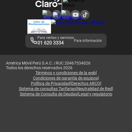
Consulta de reclamos
Consulta de IMEI
Adquirientes iPhone 6, 6S y SE
Hablando Claro
Mensaje de Seguridad
Samsung S25 Ultra
Consideraciones
Términos y Condiciones de Tienda Claro
Libro de Reclamaciones
Legales de marketplace
Para ventas y servicios
Para información
01 620 3334
América Móvil Perú S.A.C. | RUC 20467534026
Todos los derechos reservados 2026
|
Términos y condiciones de la web
|
Condiciones de garantía de equipos
|
|
Política de Privacidad
Derechos ARCO
|
|
Sistema de consultas Tarifarias
Neutralidad de Red
|
Sistema de Consulta de Deudas
Legal y regulatorio