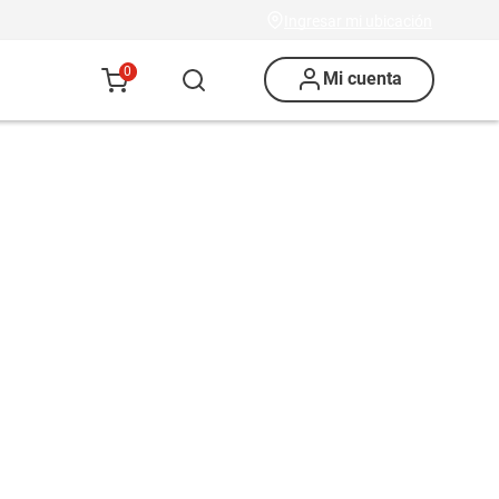
Ingresar mi ubicación
0
Mi cuenta