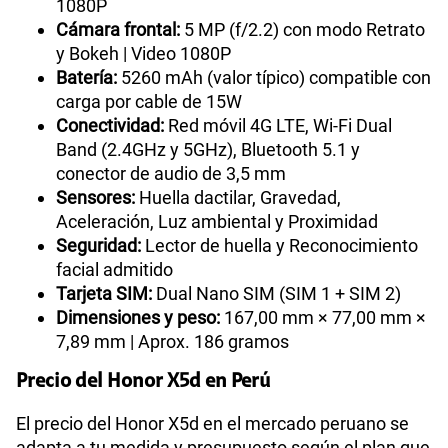
1080P
Cámara frontal:
5 MP (f/2.2) con modo Retrato
y Bokeh | Video 1080P
Batería:
5260 mAh (valor típico) compatible con
carga por cable de 15W
Conectividad:
Red móvil 4G LTE, Wi-Fi Dual
Band (2.4GHz y 5GHz), Bluetooth 5.1 y
conector de audio de 3,5 mm
Sensores:
Huella dactilar, Gravedad,
Aceleración, Luz ambiental y Proximidad
Seguridad:
Lector de huella y Reconocimiento
facial admitido
Tarjeta SIM:
Dual Nano SIM (SIM 1 + SIM 2)
Dimensiones y peso:
167,00 mm × 77,00 mm ×
7,89 mm | Aprox. 186 gramos
Precio del Honor X5d en Perú
El precio del Honor X5d en el mercado peruano se
adapta a tu medida y presupuesto según el plan que