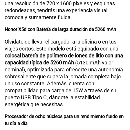
una resolución de 720 x 1600 píxeles y esquinas
redondeadas, tendrás una experiencia visual
Capacidad Memoria Interna
256GB
cómoda y sumamente fluida.
Honor X5d con Batería de larga duración de 5260 mAh
Capacidad Memoria RAM
4GB + HONOR RAM Turbo 4GB
Olvídate de llevar el cargador a la oficina o en tus
viajes cortos. Este modelo está equipado con una
colosal batería de polímero de iones de litio con una
GPS
Si
capacidad típica de 5260 mAh
(5130 mAh valor
nominal), optimizada para ofrecerte una autonomía
sobresaliente que supera la jornada completa bajo
Reconocimiento Facial
Si
un uso constante. Además, cuenta con
compatibilidad para carga de 15W a través de su
puerto USB Tipo C, dándote la estabilidad
Lector de Huella
Si
energética que necesitas.
Procesador de ocho núcleos para un rendimiento fluido en
tu día a día
Dimensión
167mm x 77mm x 7.89mm