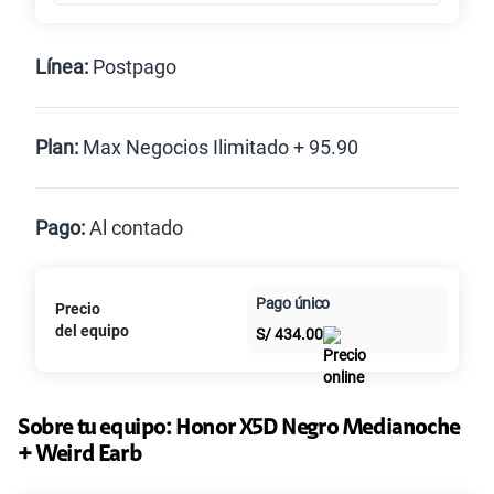
Línea:
Postpago
Postpago
Plan:
Max Negocios Ilimitado + 95.90
Max
Max Ilimitado
Pago:
Al contado
Paga en
125GB
en alta velocidad
Pago único
Precio
Al contado
Cuotas Claro
cuotas sin
S/
79.90
del equipo
S/
434.00
intereses
Paga solo
Sobre tu equipo:
Honor
X5D Negro Medianoche
+ Weird Earb
135GB
en alta velocidad
S/
95.90