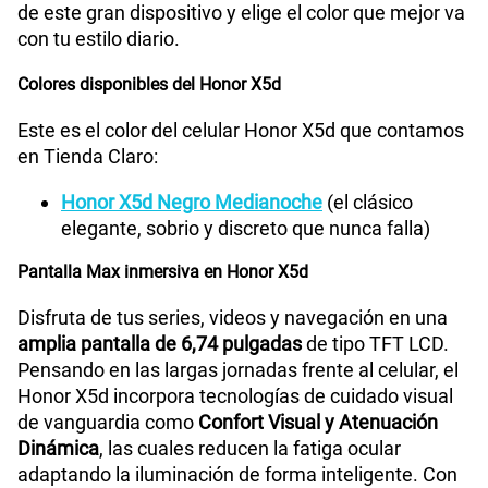
de este gran dispositivo y elige el color que mejor va
Peso
186 g
con tu estilo diario.
Colores disponibles del Honor X5d
Bluetooth
Si
Este es el color del celular Honor X5d que contamos
en Tienda Claro:
Honor X5d Negro Medianoche
(el clásico
Cámara de fotos Principal
50M+0.08M
elegante, sobrio y discreto que nunca falla)
Pantalla Max inmersiva en Honor X5d
Cámara de fotos Frontal
5M
Disfruta de tus series, videos y navegación en una
amplia pantalla de 6,74 pulgadas
de tipo TFT LCD.
Pensando en las largas jornadas frente al celular, el
Radio FM
Si
Honor X5d incorpora tecnologías de cuidado visual
de vanguardia como
Confort Visual y Atenuación
Dinámica
, las cuales reducen la fatiga ocular
Capacidad Memoria Externa
1TB
adaptando la iluminación de forma inteligente. Con