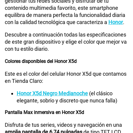
gestionar tus redes sociales y disfrutar de tu
Tamaño de Pantalla
6.74
200GB
en alta velocidad
contenido multimedia favorito, este smartphone
S/
289.90
Paga solo
equilibra de manera perfecta la funcionalidad diaria
con la calidad tecnológica que caracteriza a
Honor
.
WiFI
Si
Ver menos planes
Descubre a continuación todas las especificaciones
de este gran dispositivo y elige el color que mejor va
Peso
186 g
con tu estilo diario.
Colores disponibles del Honor X5d
Bluetooth
Si
Este es el color del celular Honor X5d que contamos
en Tienda Claro:
Honor X5d Negro Medianoche
(el clásico
Cámara de fotos Principal
50M+0.08M
elegante, sobrio y discreto que nunca falla)
Pantalla Max inmersiva en Honor X5d
Cámara de fotos Frontal
5M
Disfruta de tus series, videos y navegación en una
amplia pantalla de 6,74 pulgadas
de tipo TFT LCD.