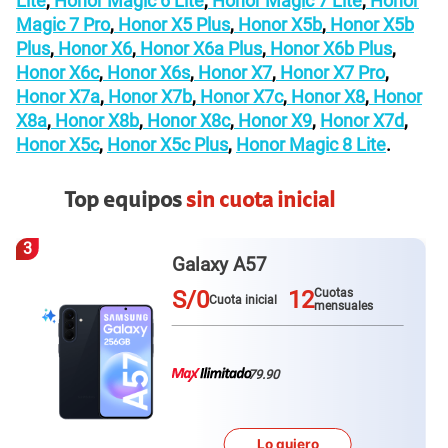
Lite
,
Honor Magic 6 Lite
,
Honor Magic 7 Lite
,
Honor
Magic 7 Pro
,
Honor X5 Plus
,
Honor X5b
,
Honor X5b
Plus
,
Honor X6
,
Honor X6a Plus
,
Honor X6b Plus
,
Honor X6c
,
Honor X6s
,
Honor X7
,
Honor X7 Pro
,
Honor X7a
,
Honor X7b
,
Honor X7c
,
Honor X8
,
Honor
X8a
,
Honor X8b
,
Honor X8c
,
Honor X9
,
Honor X7d
,
Honor X5c
,
Honor X5c Plus
,
Honor Magic 8 Lite
.
Top equipos
sin cuota inicial
3
Galaxy A57
S/0
12
Cuotas
Cuota inicial
mensuales
79.90
Lo quiero