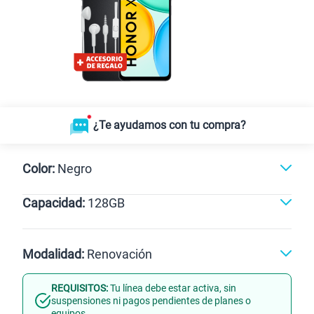
¿Te ayudamos con tu compra?
Color:
Negro
Capacidad:
128GB
Negro
128GB
Modalidad:
Renovación
REQUISITOS:
Tu línea debe estar activa, sin
Línea Nueva
Portabilidad
suspensiones ni pagos pendientes de planes o
equipos.