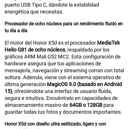
puerto USB Tipo C, dándote la estabilidad
Lector de Huella
Si
energética que necesitas.
Procesador de ocho núcleos para un rendimiento fluido en
tu día a día
Dimensión
167mm x 77mm x 7.89mm
El motor del Honor X5d es el procesador
MediaTek
Helio G81 de ocho núcleos
, respaldado por los
VoLTE
Si
gráficos ARM Mali G52 MC2. Esta configuración de
hardware asegura que tus aplicaciones de
mensajería, navegación y streaming corran con total
soltura. Además, viene con el sistema operativo de
VoWiFi
Si
última generación
MagicOS 9.0 (basado en Android
15)
, ofreciéndote una interfaz de usuario fluida,
segura e intuitiva. Encuéntralo en capacidades de
Compatibilidad nano-SIM
Sí
almacenamiento masivo de
64GB o 128GB
para
guardar todas tus fotos y documentos importantes.
Compatibilidad con eSIM
No
Honor X5d con diseño ultra estilizado, ligero y con