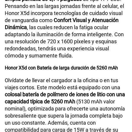
Pensando en las largas jornadas frente al celular, el
Radio FM
Si
Honor X5d incorpora tecnologías de cuidado visual
de vanguardia como
Confort Visual y Atenuación
Dinámica
, las cuales reducen la fatiga ocular
Capacidad Memoria Externa
1TB
adaptando la iluminación de forma inteligente. Con
una resolución de 720 x 1600 píxeles y esquinas
redondeadas, tendrás una experiencia visual
Capacidad Memoria Interna
256GB
cómoda y sumamente fluida.
Honor X5d con Batería de larga duración de 5260 mAh
Capacidad Memoria RAM
4GB + HONOR RAM Turbo 4GB
Olvídate de llevar el cargador a la oficina o en tus
viajes cortos. Este modelo está equipado con una
colosal batería de polímero de iones de litio con una
GPS
Si
capacidad típica de 5260 mAh
(5130 mAh valor
nominal), optimizada para ofrecerte una autonomía
sobresaliente que supera la jornada completa bajo
Reconocimiento Facial
Si
un uso constante. Además, cuenta con
compatibilidad para carga de 15W a través de su