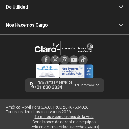
Cyber WOW
Celulares iPhone
De Utilidad
Celulares Samsung
Celulares Xiaomi
Libera tu equipo móvil
Celulares Honor
Llamada por llamada
Celulares Motorola
Nos Hacemos Cargo
Comprobantes electrónicos
Velocidad de internet
Devoluciones por interrupciones
Consultas en línea
Atención de reclamos
Samsung A57
Consulta de reclamos
Consulta de IMEI
Adquirientes iPhone 6, 6S y SE
Hablando Claro
Mensaje de Seguridad
Samsung S25 Ultra
Consideraciones
Términos y Condiciones de Tienda Claro
Libro de Reclamaciones
Legales de marketplace
Para ventas y servicios
Para información
01 620 3334
América Móvil Perú S.A.C. | RUC 20467534026
Todos los derechos reservados 2026
|
Términos y condiciones de la web
|
Condiciones de garantía de equipos
|
|
Política de Privacidad
Derechos ARCO