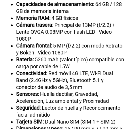
Capacidades de almacenamiento:
64 GB / 128
GB de memoria interna
Memoria RAM:
4 GB físicos
Cámara trasera:
Principal de 13MP (f/2.2) +
Lente QVGA 0.08MP con flash LED | Video
1080P
Cámara frontal:
5 MP (f/2.2) con modo Retrato
y Bokeh | Video 1080P
Batería:
5260 mAh (valor típico) compatible con
carga por cable de 15W
Conectividad:
Red móvil 4G LTE, Wi-Fi Dual
Band (2.4GHz y 5GHz), Bluetooth 5.1 y
conector de audio de 3,5 mm
Sensores:
Huella dactilar, Gravedad,
Aceleración, Luz ambiental y Proximidad
Seguridad:
Lector de huella y Reconocimiento
facial admitido
Tarjeta SIM:
Dual Nano SIM (SIM 1 + SIM 2)
Dimensiones y peso:
167,00 mm × 77,00 mm ×