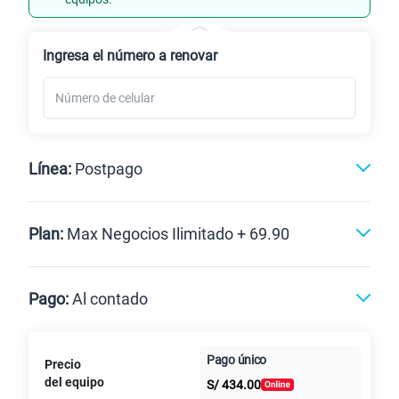
Renovación
Ingresa el número a renovar
Línea:
Postpago
Postpago
Plan:
Max Negocios Ilimitado + 69.90
Max
Max Ilimitado
Pago:
Al contado
Paga en
125GB
en alta velocidad
Pago único
Precio
Al contado
Cuotas Claro
cuotas sin
S/
79.90
del equipo
Paga solo
S/
434.00
intereses