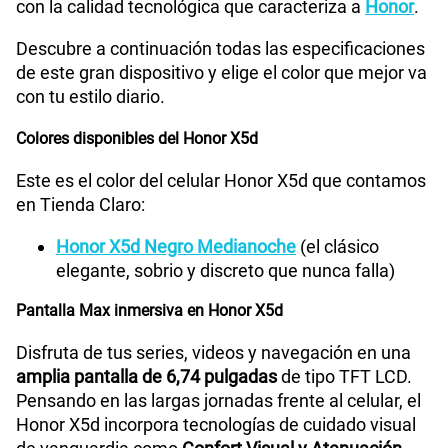
con la calidad tecnológica que caracteriza a
Honor
.
Paga solo
WiFI
Si
Descubre a continuación todas las especificaciones
Ver menos planes
de este gran dispositivo y elige el color que mejor va
Peso
186 g
con tu estilo diario.
Colores disponibles del Honor X5d
Bluetooth
Si
Este es el color del celular Honor X5d que contamos
en Tienda Claro:
Honor X5d Negro Medianoche
(el clásico
Cámara de fotos Principal
50M+0.08M
elegante, sobrio y discreto que nunca falla)
Pantalla Max inmersiva en Honor X5d
Cámara de fotos Frontal
5M
Disfruta de tus series, videos y navegación en una
amplia pantalla de 6,74 pulgadas
de tipo TFT LCD.
Pensando en las largas jornadas frente al celular, el
Radio FM
Si
Honor X5d incorpora tecnologías de cuidado visual