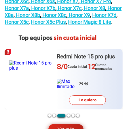
Honor X6c
,
Honor X6s
,
Honor X7
,
Honor X7 Pro
,
Honor X7a
,
Honor X7b
,
Honor X7c
,
Honor X8
,
Honor
X8a
,
Honor X8b
,
Honor X8c
,
Honor X9
,
Honor X7d
,
Honor X5c
,
Honor X5c Plus
,
Honor Magic 8 Lite
.
Top equipos
sin cuota inicial
3
Redmi Note 15 pro plus
S/0
12
Cuotas
Cuota inicial
mensuales
79.90
Lo quiero