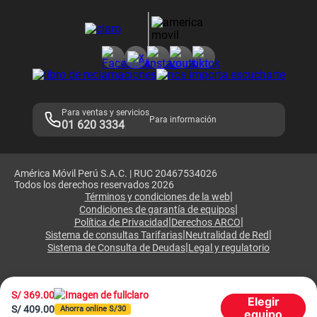
Devoluciones por interrupciones
Consultas en línea
Atención de reclamos
Samsung A57
Consulta de reclamos
Consulta de IMEI
Adquirientes iPhone 6, 6S y SE
Hablando Claro
Mensaje de Seguridad
Samsung S25 Ultra
Consideraciones
Términos y Condiciones de Tienda Claro
Libro de Reclamaciones
Legales de marketplace
Para ventas y servicios
Para información
01 620 3334
América Móvil Perú S.A.C. | RUC 20467534026
Todos los derechos reservados 2026
|
Términos y condiciones de la web
|
Condiciones de garantía de equipos
|
|
Política de Privacidad
Derechos ARCO
|
|
Sistema de consultas Tarifarias
Neutralidad de Red
|
Sistema de Consulta de Deudas
Legal y regulatorio
S/
369.00
Elegir
S/
409.00
Ahorra online S/
30
equipo