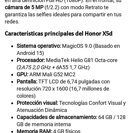
en alta definición Full HD (1080P). En el frontal, su
cámara de 5 MP
(f/2.2) con modo Retrato te
garantiza las selfies ideales para compartir en tus
redes.
Características principales del Honor X5d
Sistema operativo:
MagicOS 9.0 (Basado en
Android 15)
Procesador:
MediaTek Helio G81 Octa-core
(2
A75 2,0 GHz + 6
A55 1,7 GHz)
GPU:
ARM Mali G52 MC2
Pantalla:
TFT LCD de 6,74 pulgadas con
resolución 720 x 1600 (16,7 millones de
colores)
Protección visual:
Tecnologías Confort Visual y
Atenuación Dinámica
Capacidades de almacenamiento:
64 GB / 128
GB de memoria interna
Memoria RAM:
4 GB físicos