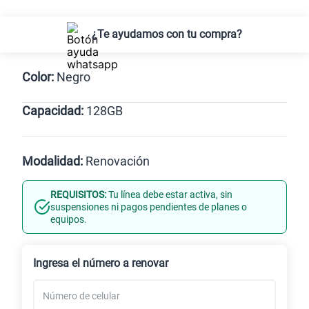
¿Te ayudamos con tu compra?
Color:
Negro
Capacidad:
128GB
Negro
128GB
Modalidad:
Renovación
REQUISITOS:
Tu línea debe estar activa, sin
Línea Nueva
Portabilidad
suspensiones ni pagos pendientes de planes o
equipos.
Renovación
Celular liberado
Ingresa el número a renovar