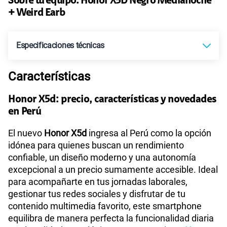
Sobre tu equipo:
Honor
X5D Negro Medianoche
+ Weird Earb
Paga solo
Especificaciones técnicas
30GB
en alta velocidad
S/
39.90
Características
Tecnología de Pantalla
TFT LCD
Paga solo
Honor X5d: precio, características y novedades
en Perú
Sistema operativo
Android 15
60GB
en alta velocidad
S/
56.90
El nuevo
Honor X5d
ingresa al Perú como la opción
idónea para quienes buscan un rendimiento
confiable, un diseño moderno y una autonomía
Procesador
MediaTek Helio G81
Paga solo
excepcional a un precio sumamente accesible. Ideal
para acompañarte en tus jornadas laborales,
75 GB
en alta velocidad
gestionar tus redes sociales y disfrutar de tu
Tamaño de Pantalla
6.74
S/
60.90
contenido multimedia favorito, este smartphone
equilibra de manera perfecta la funcionalidad diaria