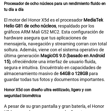
Procesador de ocho núcleos para un rendimiento fluido en
tu día a día
Dimensión
167mm x 77mm x 7.89mm
El motor del Honor X5d es el procesador
MediaTek
Helio G81 de ocho núcleos
, respaldado por los
VoLTE
Si
gráficos ARM Mali G52 MC2. Esta configuración de
hardware asegura que tus aplicaciones de
mensajería, navegación y streaming corran con total
soltura. Además, viene con el sistema operativo de
VoWiFi
Si
última generación
MagicOS 9.0 (basado en Android
15)
, ofreciéndote una interfaz de usuario fluida,
segura e intuitiva. Encuéntralo en capacidades de
Compatibilidad nano-SIM
Sí
almacenamiento masivo de
64GB o 128GB
para
guardar todas tus fotos y documentos importantes.
Compatibilidad con eSIM
No
Honor X5d con diseño ultra estilizado, ligero y con
seguridad biométrica
A pesar de su gran pantalla y gran batería, el Honor