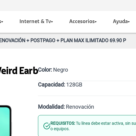
s
Internet & Tv
Accesorios
Ayuda
ENOVACIÓN + POSTPAGO + PLAN MAX ILIMITADO 69.90 P
Color:
Negro
eird Earb
Capacidad:
128GB
Negro
128GB
Modalidad:
Renovación
REQUISITOS:
Tu línea debe estar activa, sin 
Línea Nueva
Portabilidad
o equipos.