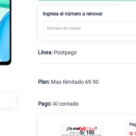
Celular liberado
Ingresa el número a renovar
Línea:
Postpago
Postpago
Prepago
Plan:
Max Ilimitado 69.90
Max
Pago:
Al contado
Al contado
Cuotas Cl
Pag
¿Ya eres
?
Paga solo
S/ 100
Ahorra
S/
aplicado al precio regular