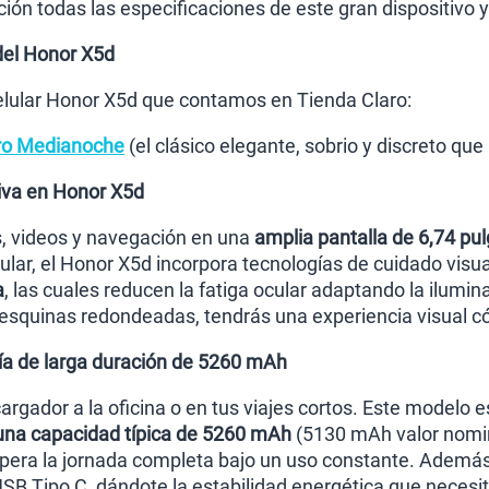
ón todas las especificaciones de este gran dispositivo y e
del Honor X5d
 celular Honor X5d que contamos en Tienda Claro:
ro Medianoche
(el clásico elegante, sobrio y discreto que
iva en Honor X5d
es, videos y navegación en una
amplia pantalla de 6,74 pu
elular, el Honor X5d incorpora tecnologías de cuidado vi
a
, las cuales reducen la fatiga ocular adaptando la ilumi
 esquinas redondeadas, tendrás una experiencia visual
ía de larga duración de 5260 mAh
 cargador a la oficina o en tus viajes cortos. Este model
n una capacidad típica de 5260 mAh
(5130 mAh valor nomin
pera la jornada completa bajo un uso constante. Además
USB Tipo C, dándote la estabilidad energética que necesi