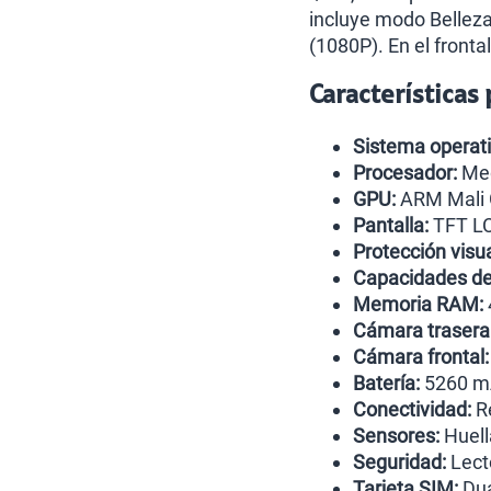
incluye modo Belleza 
(1080P). En el fronta
Características
Sistema operati
Procesador:
Med
GPU:
ARM Mali
Pantalla:
TFT LC
Protección visua
Capacidades d
Memoria RAM:
Cámara trasera
Cámara frontal:
Batería:
5260 mA
Conectividad:
Re
Sensores:
Huell
Seguridad:
Lecto
Tarjeta SIM:
Dua