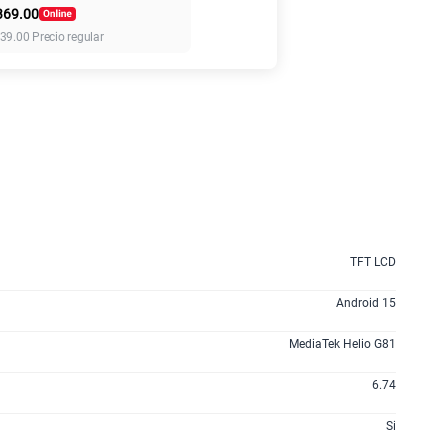
369.00
155 GB
en alta velocidad
39.00
Precio regular
S/
95.90
lanes
TFT LCD
Android 15
MediaTek Helio G81
6.74
Si