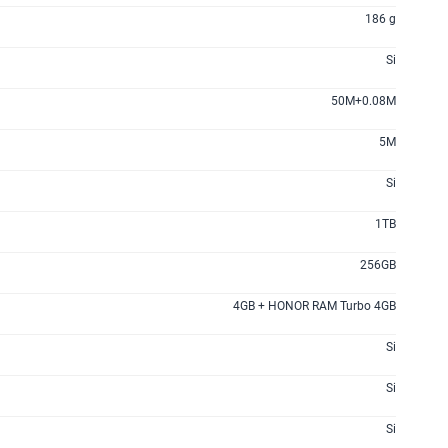
186 g
Si
50M+0.08M
5M
Si
1TB
256GB
4GB + HONOR RAM Turbo 4GB
Si
Si
Si