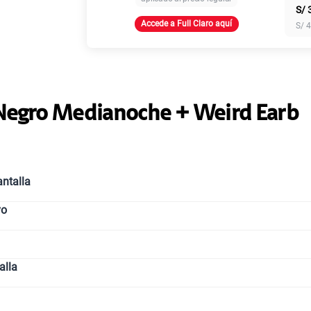
S/
Accede a Full Claro aquí
S/
4
Paga solo
Ver más p
Negro Medianoche + Weird Earb
ntalla
vo
alla