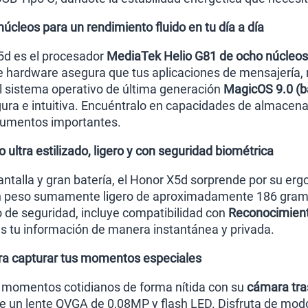
úcleos para un rendimiento fluido en tu día a día
5d es el procesador
MediaTek Helio G81 de ocho núcleos
e hardware asegura que tus aplicaciones de mensajería, n
l sistema operativo de última generación
MagicOS 9.0 (b
egura e intuitiva. Encuéntralo en capacidades de almace
ocumentos importantes.
ultra estilizado, ligero y con seguridad biométrica
antalla y gran batería, el Honor X5d sorprende por su e
 peso sumamente ligero de aproximadamente 186 gramos,
 de seguridad, incluye compatibilidad con
Reconocimient
s tu información de manera instantánea y privada.
a capturar tus momentos especiales
s momentos cotidianos de forma nítida con su
cámara tra
e un lente QVGA de 0,08MP y flash LED. Disfruta de mod