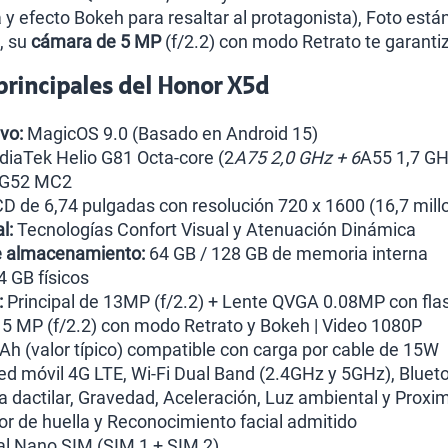
y efecto Bokeh para resaltar al protagonista), Foto están
l, su
cámara de 5 MP
(f/2.2) con modo Retrato te garantiz
 principales del Honor X5d
vo:
MagicOS 9.0 (Basado en Android 15)
iaTek Helio G81 Octa-core (2
A75 2,0 GHz + 6
A55 1,7 GH
 G52 MC2
D de 6,74 pulgadas con resolución 720 x 1600 (16,7 mill
l:
Tecnologías Confort Visual y Atenuación Dinámica
e almacenamiento:
64 GB / 128 GB de memoria interna
4 GB físicos
:
Principal de 13MP (f/2.2) + Lente QVGA 0.08MP con fla
5 MP (f/2.2) con modo Retrato y Bokeh | Video 1080P
h (valor típico) compatible con carga por cable de 15W
d móvil 4G LTE, Wi-Fi Dual Band (2.4GHz y 5GHz), Bluet
a dactilar, Gravedad, Aceleración, Luz ambiental y Proxi
r de huella y Reconocimiento facial admitido
l Nano SIM (SIM 1 + SIM 2)