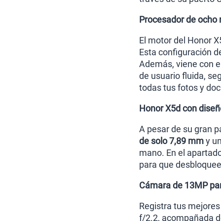
Procesador de ocho n
El motor del Honor X
Esta configuración d
Además, viene con e
de usuario fluida, s
todas tus fotos y d
Honor X5d con diseño 
A pesar de su gran p
de solo 7,89 mm
y un
mano. En el apartado
para que desbloquee
Cámara de 13MP par
Registra tus mejore
f/2.2, acompañada d