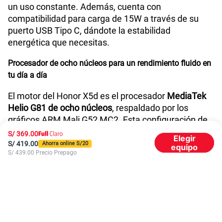
Reconocimiento Facial
Si
un uso constante. Además, cuenta con
compatibilidad para carga de 15W a través de su
puerto USB Tipo C, dándote la estabilidad
Lector de Huella
Si
energética que necesitas.
Procesador de ocho núcleos para un rendimiento fluido en
tu día a día
Dimensión
167mm x 77mm x 7.89mm
El motor del Honor X5d es el procesador
MediaTek
Helio G81 de ocho núcleos
, respaldado por los
VoLTE
Si
gráficos ARM Mali G52 MC2. Esta configuración de
hardware asegura que tus aplicaciones de
S/
369.00
Elegir
mensajería, navegación y streaming corran con total
S/
419.00
Ahorra online S/
20
equipo
S/
439.00
Precio Prepago
soltura. Además, viene con el sistema operativo de
VoWiFi
Si
última generación
MagicOS 9.0 (basado en Android
15)
, ofreciéndote una interfaz de usuario fluida,
segura e intuitiva. Encuéntralo en capacidades de
Compatibilidad nano-SIM
Sí
almacenamiento masivo de
64GB o 128GB
para
guardar todas tus fotos y documentos importantes.