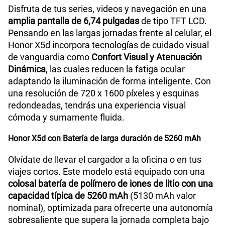
Disfruta de tus series, videos y navegación en una
amplia pantalla de 6,74 pulgadas
de tipo TFT LCD.
Pensando en las largas jornadas frente al celular, el
Radio FM
Si
Honor X5d incorpora tecnologías de cuidado visual
de vanguardia como
Confort Visual y Atenuación
Dinámica
, las cuales reducen la fatiga ocular
Capacidad Memoria Externa
1TB
adaptando la iluminación de forma inteligente. Con
una resolución de 720 x 1600 píxeles y esquinas
redondeadas, tendrás una experiencia visual
Capacidad Memoria Interna
256GB
cómoda y sumamente fluida.
Honor X5d con Batería de larga duración de 5260 mAh
Capacidad Memoria RAM
4GB + HONOR RAM Turbo 4GB
Olvídate de llevar el cargador a la oficina o en tus
viajes cortos. Este modelo está equipado con una
colosal batería de polímero de iones de litio con una
GPS
Si
capacidad típica de 5260 mAh
(5130 mAh valor
nominal), optimizada para ofrecerte una autonomía
sobresaliente que supera la jornada completa bajo