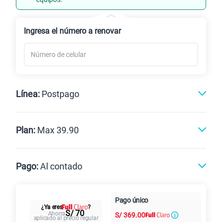
Renovación
Celular liberado
Ingresa el número a renovar
Línea:
Postpago
Postpago
Prepago
Plan:
Max 39.90
Max
Max Ilimitado
Pago:
Al contado
Paga en
Pago único
25GB
en alta velocidad
Al contado
Cuotas Claro
cuotas sin
¿Ya eres
?
S/
29.90
S/ 70
Ahorra
S/
369.00
Paga solo
intereses
aplicado al precio regular