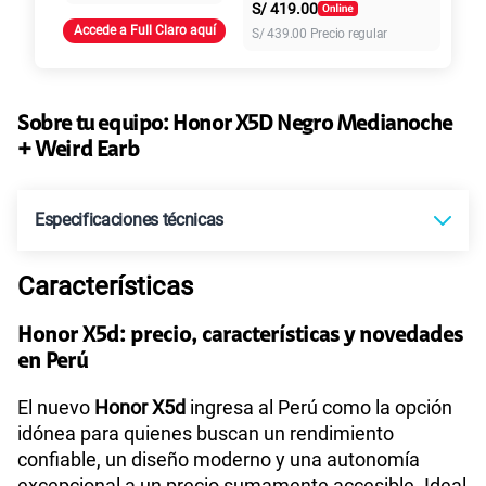
S/
419.00
Accede a Full Claro aquí
S/
439.00
Precio regular
45GB
en alta velocidad
S/
49.90
Paga solo
Sobre tu equipo:
Honor
X5D Negro Medianoche
Ver más planes
+ Weird Earb
Especificaciones técnicas
Características
Tecnología de Pantalla
TFT LCD
Honor X5d: precio, características y novedades
en Perú
Sistema operativo
Android 15
El nuevo
Honor X5d
ingresa al Perú como la opción
idónea para quienes buscan un rendimiento
confiable, un diseño moderno y una autonomía
Procesador
MediaTek Helio G81
excepcional a un precio sumamente accesible. Ideal