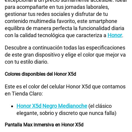
para acompañarte en tus jornadas laborales,
gestionar tus redes sociales y disfrutar de tu
Tamaño de Pantalla
6.74
contenido multimedia favorito, este smartphone
equilibra de manera perfecta la funcionalidad diaria
con la calidad tecnológica que caracteriza a
Honor
.
WiFI
Si
Descubre a continuación todas las especificaciones
de este gran dispositivo y elige el color que mejor va
Peso
186 g
con tu estilo diario.
Colores disponibles del Honor X5d
Bluetooth
Si
Este es el color del celular Honor X5d que contamos
en Tienda Claro:
Honor X5d Negro Medianoche
(el clásico
Cámara de fotos Principal
50M+0.08M
elegante, sobrio y discreto que nunca falla)
Pantalla Max inmersiva en Honor X5d
Cámara de fotos Frontal
5M