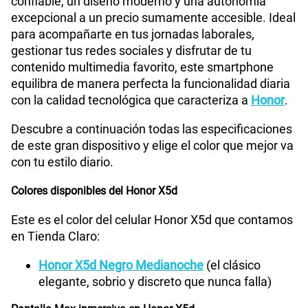
confiable, un diseño moderno y una autonomía
Procesador
MediaTek Helio G81
excepcional a un precio sumamente accesible. Ideal
para acompañarte en tus jornadas laborales,
gestionar tus redes sociales y disfrutar de tu
Tamaño de Pantalla
6.74
contenido multimedia favorito, este smartphone
equilibra de manera perfecta la funcionalidad diaria
con la calidad tecnológica que caracteriza a
Honor
.
WiFI
Si
Descubre a continuación todas las especificaciones
de este gran dispositivo y elige el color que mejor va
Peso
186 g
con tu estilo diario.
Colores disponibles del Honor X5d
Bluetooth
Si
Este es el color del celular Honor X5d que contamos
en Tienda Claro:
Honor X5d Negro Medianoche
(el clásico
Cámara de fotos Principal
50M+0.08M
elegante, sobrio y discreto que nunca falla)