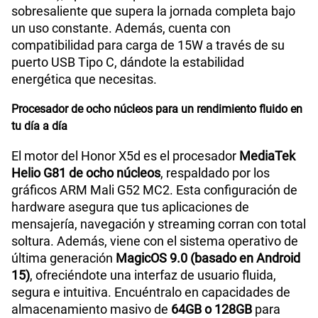
sobresaliente que supera la jornada completa bajo
Reconocimiento Facial
Si
un uso constante. Además, cuenta con
compatibilidad para carga de 15W a través de su
puerto USB Tipo C, dándote la estabilidad
Lector de Huella
Si
energética que necesitas.
Procesador de ocho núcleos para un rendimiento fluido en
tu día a día
Dimensión
167mm x 77mm x 7.89mm
El motor del Honor X5d es el procesador
MediaTek
Helio G81 de ocho núcleos
, respaldado por los
VoLTE
Si
gráficos ARM Mali G52 MC2. Esta configuración de
hardware asegura que tus aplicaciones de
mensajería, navegación y streaming corran con total
soltura. Además, viene con el sistema operativo de
VoWiFi
Si
última generación
MagicOS 9.0 (basado en Android
15)
, ofreciéndote una interfaz de usuario fluida,
segura e intuitiva. Encuéntralo en capacidades de
Compatibilidad nano-SIM
Sí
almacenamiento masivo de
64GB o 128GB
para