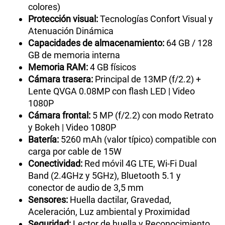
colores)
Protección visual:
Tecnologías Confort Visual y
Atenuación Dinámica
Capacidades de almacenamiento:
64 GB / 128
GB de memoria interna
Memoria RAM:
4 GB físicos
Cámara trasera:
Principal de 13MP (f/2.2) +
Lente QVGA 0.08MP con flash LED | Video
1080P
Cámara frontal:
5 MP (f/2.2) con modo Retrato
y Bokeh | Video 1080P
Batería:
5260 mAh (valor típico) compatible con
carga por cable de 15W
Conectividad:
Red móvil 4G LTE, Wi-Fi Dual
Band (2.4GHz y 5GHz), Bluetooth 5.1 y
conector de audio de 3,5 mm
Sensores:
Huella dactilar, Gravedad,
Aceleración, Luz ambiental y Proximidad
Seguridad:
Lector de huella y Reconocimiento