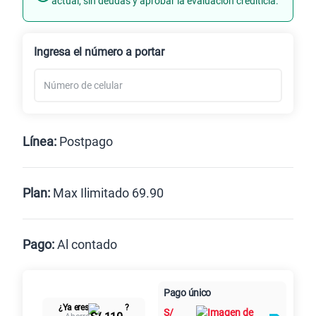
actual, sin deudas y aprobar la evaluación crediticia.
Renovación
Celular liberado
Ingresa el número a portar
Línea:
Postpago
Postpago
Prepago
Plan:
Max Ilimitado 69.90
Max
Max Ilimitado
Pago:
Al contado
Paga en
125GB
en alta velocidad
Pago único
Al contado
Cuotas Claro
cuotas sin
S/
79.90
¿Ya eres
?
S/
intereses