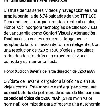
Pantalla Max inmersiva en Honor X5d
Cámara de fotos Frontal
5M
Disfruta de tus series, videos y navegación en una
amplia pantalla de 6,74 pulgadas
de tipo TFT LCD.
Pensando en las largas jornadas frente al celular, el
Radio FM
Si
Honor X5d incorpora tecnologías de cuidado visual
de vanguardia como
Confort Visual y Atenuación
Dinámica
, las cuales reducen la fatiga ocular
Capacidad Memoria Externa
1TB
adaptando la iluminación de forma inteligente. Con
una resolución de 720 x 1600 píxeles y esquinas
redondeadas, tendrás una experiencia visual
Capacidad Memoria Interna
256GB
cómoda y sumamente fluida.
Honor X5d con Batería de larga duración de 5260 mAh
Capacidad Memoria RAM
4GB + HONOR RAM Turbo 4GB
Olvídate de llevar el cargador a la oficina o en tus
viajes cortos. Este modelo está equipado con una
colosal batería de polímero de iones de litio con una
GPS
Si
capacidad típica de 5260 mAh
(5130 mAh valor
nominal), optimizada para ofrecerte una autonomía