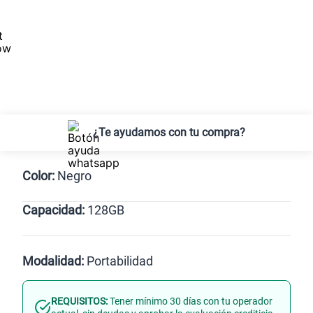
¿Te ayudamos con tu compra?
Color:
Negro
Capacidad:
128GB
Negro
128GB
Modalidad:
Portabilidad
REQUISITOS:
Tener mínimo 30 días con tu operador
Línea Nueva
Portabilidad