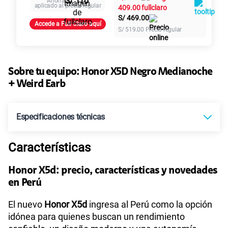
S/ 110
Ahorra
aplicado al precio regular
409.00
S/
469.00
Paga solo
Accede a Full Claro aquí
S/
519.00
Precio regular
155 GB
en alta velocidad
S/
95.90
Sobre tu equipo:
Honor
X5D Negro Medianoche
+ Weird Earb
Paga solo
Especificaciones técnicas
Ver más planes
Características
Tecnología de Pantalla
TFT LCD
Honor X5d: precio, características y novedades
en Perú
Sistema operativo
Android 15
El nuevo
Honor X5d
ingresa al Perú como la opción
idónea para quienes buscan un rendimiento