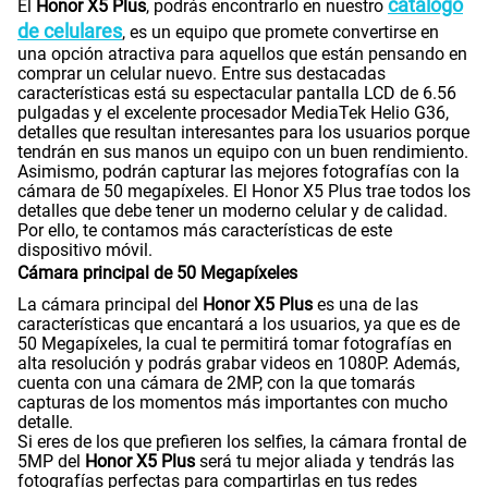
S/
449.00
Precio regular
Sobre tu equipo:
Honor
X5 Plus 64GB Negro
Medianoche + Audifonos
Especificaciones técnicas
Características
Tecnología de Pantalla
4G
Características del Honor X5 Plus
Las sorprendentes características que trae el nuevo
Sistema operativo
Android 13 (Android T) + Magic 7.1.0
Honor
dispositivo móvil de
está pensada para los que
buscan tener un celular con lo último en tecnología y a un
Claro
precio razonable en tienda
.
catálogo
Procesador
MediaTek Helio G36
El
Honor X5 Plus
, podrás encontrarlo en nuestro
de celulares
, es un equipo que promete convertirse en
una opción atractiva para aquellos que están pensando en