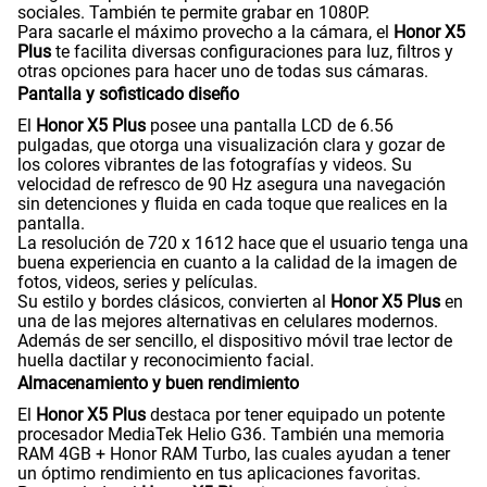
comprar un celular nuevo. Entre sus destacadas
Tamaño de Pantalla
6,56
características está su espectacular pantalla LCD de 6.56
pulgadas y el excelente procesador MediaTek Helio G36,
detalles que resultan interesantes para los usuarios porque
tendrán en sus manos un equipo con un buen rendimiento.
Asimismo, podrán capturar las mejores fotografías con la
WiFI
Si
cámara de 50 megapíxeles. El Honor X5 Plus trae todos los
detalles que debe tener un moderno celular y de calidad.
Por ello, te contamos más características de este
dispositivo móvil.
Peso
188g
Cámara principal de 50 Megapíxeles
La cámara principal del
Honor X5 Plus
es una de las
características que encantará a los usuarios, ya que es de
Bluetooth
Si
50 Megapíxeles, la cual te permitirá tomar fotografías en
alta resolución y podrás grabar videos en 1080P. Además,
cuenta con una cámara de 2MP, con la que tomarás
capturas de los momentos más importantes con mucho
detalle.
Cámara de fotos Principal
50M+2M
Si eres de los que prefieren los selfies, la cámara frontal de
5MP del
Honor X5 Plus
será tu mejor aliada y tendrás las
fotografías perfectas para compartirlas en tus redes
sociales. También te permite grabar en 1080P.
Cámara de fotos Frontal
5M
Para sacarle el máximo provecho a la cámara, el
Honor X5
Plus
te facilita diversas configuraciones para luz, filtros y