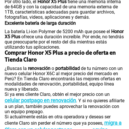
otras opciones para hacer uno de todas sus cámaras.
Pantalla y sofisticado diseño
Radio FM
Si
El
Honor X5 Plus
posee una pantalla LCD de 6.56
pulgadas, que otorga una visualización clara y gozar de
los colores vibrantes de las fotografías y videos. Su
velocidad de refresco de 90 Hz asegura una navegación
Grabadora de Voz
Si
sin detenciones y fluida en cada toque que realices en la
pantalla.
La resolución de 720 x 1612 hace que el usuario tenga una
buena experiencia en cuanto a la calidad de la imagen de
Tipo de Batería
Li-ion Polymer
fotos, videos, series y películas.
Su estilo y bordes clásicos, convierten al
Honor X5 Plus
en
una de las mejores alternativas en celulares modernos.
Además de ser sencillo, el dispositivo móvil trae lector de
Capacidad Memoria Externa
1TB
huella dactilar y reconocimiento facial.
Almacenamiento y buen rendimiento
El
Honor X5 Plus
destaca por tener equipado un potente
procesador MediaTek Helio G36. También una memoria
Capacidad Memoria Interna
64GB
RAM 4GB + Honor RAM Turbo, las cuales ayudan a tener
un óptimo rendimiento en tus aplicaciones favoritas.
Por otro lado, el
Honor X5 Plus
tiene una memoria interna
de 64GB y con la capacidad de una memoria externa de
Capacidad Memoria RAM
4GB + Honor RAM Turbo
1TB, características adecuadas para guardar archivos,